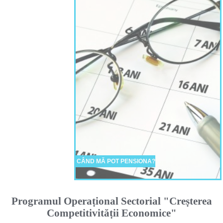
CÂND MĂ POT PENSIONA?
Programul Operaṭional Sectorial "Creṣterea
Competitivităṭii Economice"