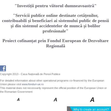
"Investiṭii pentru viitorul dumneavoastră"
"Servicii publice online destinate cetăṭenilor,
contribuabili ṣi beneficiari ai sistemului public de pensii
şi din sistemul accidentelor de muncă şi bolilor
profesionale"
Proiect cofinanțat prin Fondul European de Dezvoltare
Regională
Copyright 2013 - Casa Națională de Pensii Publice
For detailed information about other operational programs co-financed by the European
Union please visit
www.fonduri-ue.ro
This material does not necessarily represent the official position of the European Union or
the Romanian Government
Why to create an account?