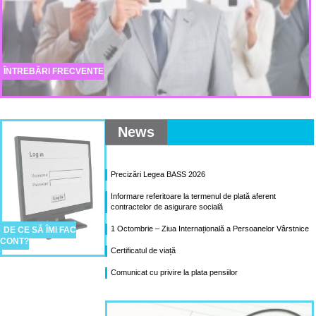
ÎNTREBĂRI FRECVENTE
News
Precizări Legea BASS 2026
Informare referitoare la termenul de plată aferent
contractelor de asigurare socială
1 Octombrie – Ziua Internațională a Persoanelor Vârstnice
DE CE SĂ ÎMI FAC
CONT?
Certificatul de viață
Comunicat cu privire la plata pensiilor