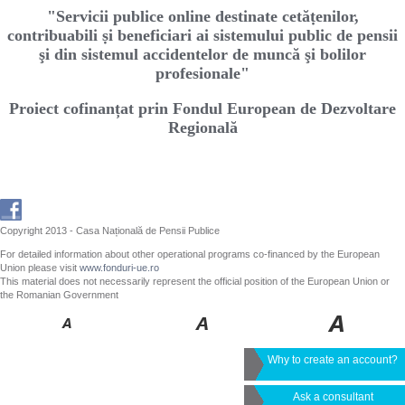
"Servicii publice online destinate cetăṭenilor,
contribuabili ṣi beneficiari ai sistemului public de pensii
şi din sistemul accidentelor de muncă şi bolilor
profesionale"
Proiect cofinanțat prin Fondul European de Dezvoltare
Regională
Copyright 2013 - Casa Națională de Pensii Publice
For detailed information about other operational programs co-financed by the European
Union please visit
www.fonduri-ue.ro
This material does not necessarily represent the official position of the European Union or
the Romanian Government
Why to create an account?
Ask a consultant