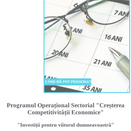
CÂND MĂ POT PENSIONA?
Programul Operaṭional Sectorial "Creṣterea
Competitivităṭii Economice"
"Investiṭii pentru viitorul dumneavoastră"