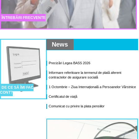
ÎNTREBĂRI FRECVENTE
News
Precizări Legea BASS 2026
Informare referitoare la termenul de plată aferent
contractelor de asigurare socială
1 Octombrie – Ziua Internațională a Persoanelor Vârstnice
DE CE SĂ ÎMI FAC
CONT?
Certificatul de viață
Comunicat cu privire la plata pensiilor