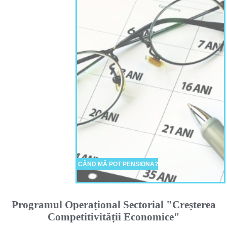
CÂND MĂ POT PENSIONA?
Programul Operaṭional Sectorial "Creṣterea
Competitivităṭii Economice"