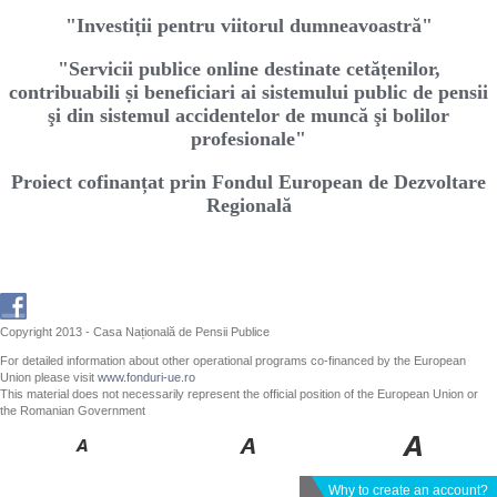
"Investiṭii pentru viitorul dumneavoastră"
"Servicii publice online destinate cetăṭenilor,
contribuabili ṣi beneficiari ai sistemului public de pensii
şi din sistemul accidentelor de muncă şi bolilor
profesionale"
Proiect cofinanțat prin Fondul European de Dezvoltare
Regională
Copyright 2013 - Casa Națională de Pensii Publice
For detailed information about other operational programs co-financed by the European
Union please visit
www.fonduri-ue.ro
This material does not necessarily represent the official position of the European Union or
the Romanian Government
Why to create an account?