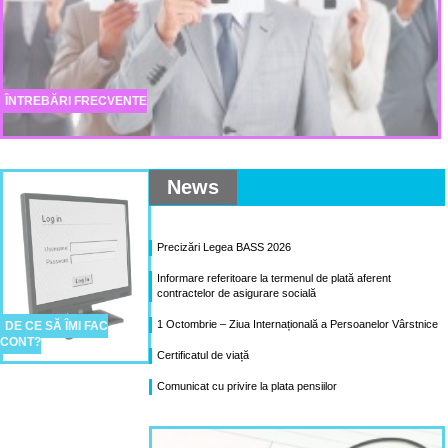
ÎNTREBĂRI FRECVENTE
News
Precizări Legea BASS 2026
Informare referitoare la termenul de plată aferent
contractelor de asigurare socială
1 Octombrie – Ziua Internațională a Persoanelor Vârstnice
DE CE SĂ ÎMI FAC
CONT?
Certificatul de viață
Comunicat cu privire la plata pensiilor