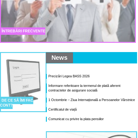
ÎNTREBĂRI FRECVENTE
News
Precizări Legea BASS 2026
Informare referitoare la termenul de plată aferent
contractelor de asigurare socială
1 Octombrie – Ziua Internațională a Persoanelor Vârstnice
DE CE SĂ ÎMI FAC
CONT?
Certificatul de viață
Comunicat cu privire la plata pensiilor