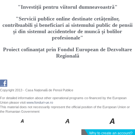
"Investiṭii pentru viitorul dumneavoastră"
"Servicii publice online destinate cetăṭenilor,
contribuabili ṣi beneficiari ai sistemului public de pensii
şi din sistemul accidentelor de muncă şi bolilor
profesionale"
Proiect cofinanțat prin Fondul European de Dezvoltare
Regională
Copyright 2013 - Casa Națională de Pensii Publice
For detailed information about other operational programs co-financed by the European
Union please visit
www.fonduri-ue.ro
This material does not necessarily represent the official position of the European Union or
the Romanian Government
Why to create an account?