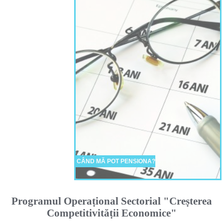
CÂND MĂ POT PENSIONA?
Programul Operaṭional Sectorial "Creṣterea
Competitivităṭii Economice"