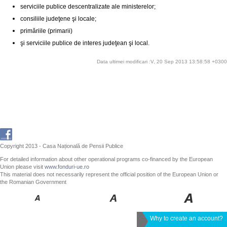
serviciile publice descentralizate ale ministerelor;
consiliile judeţene şi locale;
primăriile (primarii)
şi serviciile publice de interes judeţean şi local.
Data ultimei modificari :V, 20 Sep 2013 13:58:58 +0300
Copyright 2013 - Casa Națională de Pensii Publice
For detailed information about other operational programs co-financed by the European
Union please visit
www.fonduri-ue.ro
This material does not necessarily represent the official position of the European Union or
the Romanian Government
Why to create an account?