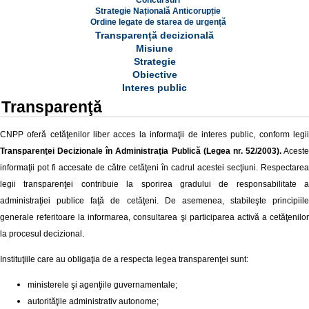
Concursuri
Strategie Națională Anticorupție
Ordine legate de starea de urgență
Transparență decizională
Misiune
Strategie
Obiective
Interes public
Transparenţă
CNPP oferă cetăţenilor liber acces la informaţii de interes public, conform legii
Transparenţei Decizionale în Administraţia Publică (Legea nr. 52/2003).
Aceste
informaţii pot fi accesate de către cetăţeni în cadrul acestei secţiuni.
Respectarea
legii transparenţei contribuie la sporirea gradului de responsabilitate a
administraţiei publice faţă de cetăţeni. De asemenea, stabileşte principiile
generale referitoare la informarea, consultarea şi participarea activă a cetăţenilor
la procesul decizional.
Instituţiile care au obligaţia de a respecta legea transparenţei sunt:
ministerele şi agenţiile guvernamentale;
autorităţile administrativ autonome;