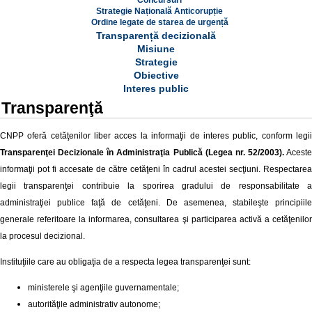
Concursuri
Strategie Națională Anticorupție
Ordine legate de starea de urgență
Transparență decizională
Misiune
Strategie
Obiective
Interes public
Transparenţă
CNPP oferă cetăţenilor liber acces la informaţii de interes public, conform legii
Transparenţei Decizionale în Administraţia Publică (Legea nr. 52/2003).
Aceste
informaţii pot fi accesate de către cetăţeni în cadrul acestei secţiuni.
Respectarea
legii transparenţei contribuie la sporirea gradului de responsabilitate a
administraţiei publice faţă de cetăţeni. De asemenea, stabileşte principiile
generale referitoare la informarea, consultarea şi participarea activă a cetăţenilor
la procesul decizional.
Instituţiile care au obligaţia de a respecta legea transparenţei sunt:
ministerele şi agenţiile guvernamentale;
autorităţile administrativ autonome;