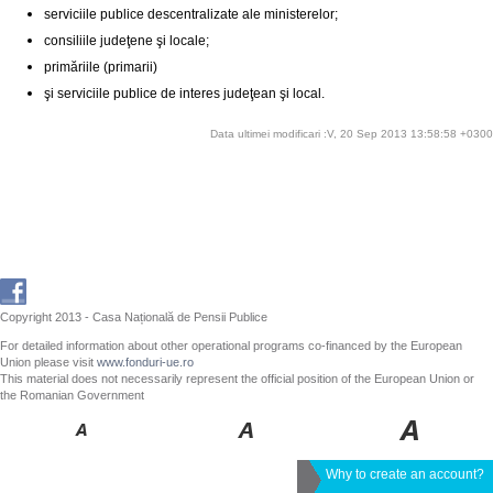
serviciile publice descentralizate ale ministerelor;
consiliile judeţene şi locale;
primăriile (primarii)
şi serviciile publice de interes judeţean şi local.
Data ultimei modificari :V, 20 Sep 2013 13:58:58 +0300
Copyright 2013 - Casa Națională de Pensii Publice
For detailed information about other operational programs co-financed by the European
Union please visit
www.fonduri-ue.ro
This material does not necessarily represent the official position of the European Union or
the Romanian Government
Why to create an account?