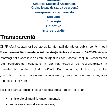
Concursuri
Strategie Națională Anticorupție
Ordine legate de starea de urgență
Transparență decizională
Misiune
Strategie
Obiective
Interes public
Transparenţă
CNPP oferă cetăţenilor liber acces la informaţii de interes public, conform legii
Transparenţei Decizionale în Administraţia Publică (Legea nr. 52/2003).
Aceste
informaţii pot fi accesate de către cetăţeni în cadrul acestei secţiuni.
Respectarea
legii transparenţei contribuie la sporirea gradului de responsabilitate a
administraţiei publice faţă de cetăţeni. De asemenea, stabileşte principiile
generale referitoare la informarea, consultarea şi participarea activă a cetăţenilor
la procesul decizional.
Instituţiile care au obligaţia de a respecta legea transparenţei sunt:
ministerele şi agenţiile guvernamentale;
autorităţile administrativ autonome;