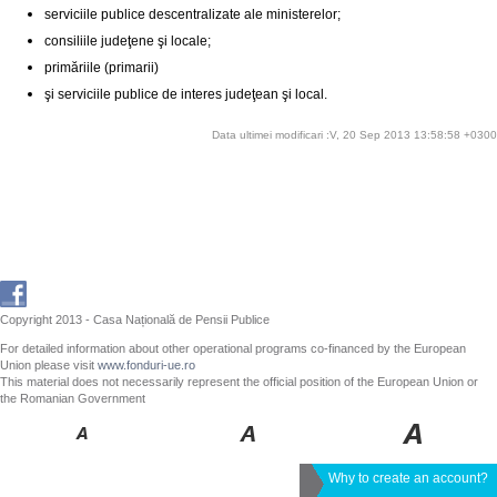
serviciile publice descentralizate ale ministerelor;
consiliile judeţene şi locale;
primăriile (primarii)
şi serviciile publice de interes judeţean şi local.
Data ultimei modificari :V, 20 Sep 2013 13:58:58 +0300
Copyright 2013 - Casa Națională de Pensii Publice
For detailed information about other operational programs co-financed by the European
Union please visit
www.fonduri-ue.ro
This material does not necessarily represent the official position of the European Union or
the Romanian Government
Why to create an account?