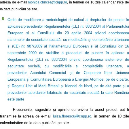
adresa de e-mail
monica.chircea@cnpp.ro
, în termen de 10 zile calendaristice d
la data publicării pe site.
Ordin de modificare a metodologiei de calcul al drepturilor de pensie în
aplicarea prevederilor Regulamentelor (CE) nr. 883/2004 al Parlamentului
European și al Consiliului din 29 aprilie 2004 privind coordonarea
sistemelor de securitate socială, cu modificările și completările ulterioare
și (CE) nr. 987/2009 al Parlamentului European și al Consiliului din 16
septembrie 2009 de stabilire a procedurii de punere în aplicare a
Regulamentului (CE) nr. 883/2004 privind coordonarea sistemelor de
securitate socială, cu modificările și completările ulterioare, a
prevederilor Acordului Comercial și de Cooperare între Uniunea
Europeană și Comunitatea Europeană a Energiei Atomice, pe de o parte,
și Regatul Unit al Marii Britanii și Irlandei de Nord, pe de altă parte și a
prevederilor acordurilor bilaterale de securitate socială la care România
este parte
Propunerile, sugestiile şi opiniile cu privire la acest proiect pot fi
transmise la adresa de e-mail
luiza.florescu@cnpp.ro
, în termen de 10 zile
calendaristice de la data publicării pe site.