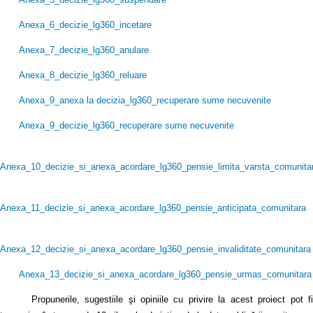
Anexa_6_decizie_lg360_incetare
Anexa_7_decizie_lg360_anulare
Anexa_8_decizie_lg360_reluare
Anexa_9_anexa la decizia_lg360_recuperare sume necuvenite
Anexa_9_decizie_lg360_recuperare sume necuvenite
Anexa_10_decizie_si_anexa_acordare_lg360_pensie_limita_varsta_comunita
Anexa_11_decizie_si_anexa_acordare_lg360_pensie_anticipata_comunitara
Anexa_12_decizie_si_anexa_acordare_lg360_pensie_invaliditate_comunitara
Anexa_13_decizie_si_anexa_acordare_lg360_pensie_urmas_comunitara
Propunerile, sugestiile şi opiniile cu privire la acest proiect pot fi