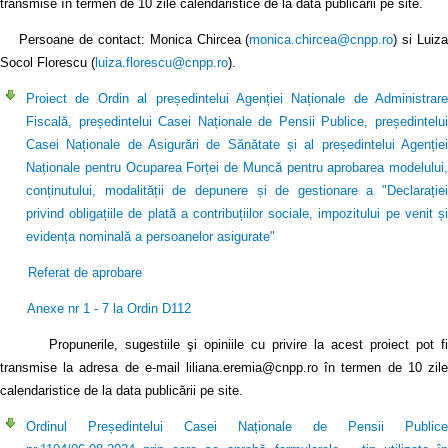
transmise în termen de 10 zile calendaristice de la data publicării pe site.
Persoane de contact: Monica Chircea (
monica.chircea@cnpp.ro
) si Luiz
Socol Florescu (
luiza.florescu@cnpp.ro
).
Proiect de Ordin al președintelui Agenției Naționale de Administrare
Fiscală, președintelui Casei Naționale de Pensii Publice, președintelui
Casei Naționale de Asigurări de Sănătate și al președintelui Agenției
Naționale pentru Ocuparea Forței de Muncă pentru aprobarea modelului,
conținutului, modalității de depunere și de gestionare a "Declarației
privind obligațiile de plată a contribuțiilor sociale, impozitului pe venit și
evidența nominală a persoanelor asigurate"
Referat de aprobare
Anexe nr 1 - 7 la Ordin D112
Propunerile, sugestiile şi opiniile cu privire la acest proiect pot fi
transmise la adresa de e-mail liliana.eremia@cnpp.ro în termen de 10 zile
calendaristice de la data publicării pe site.
Ordinul Președintelui Casei Naționale de Pensii Publice