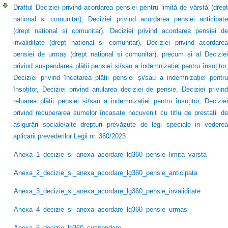
Draftul Deciziei privind acordarea pensiei pentru limită de vârstă (drept
national si comunitar), Deciziei privind acordarea pensiei anticipate
(drept national si comunitar), Deciziei privind acordarea pensiei de
invaliditate (drept national si comunitar), Deciziei privind acordarea
pensiei de urmaș (drept national si comunitar), precum și al Deciziei
privind suspendarea plății pensiei și/sau a indemnizației pentru însoțitor,
Deciziei privind încetarea plății pensiei și/sau a indemnizației pentru
însoțitor, Deciziei privind anularea deciziei de pensie, Deciziei privind
reluarea plății pensiei și/sau a indemnizației pentru însoțitor, Deciziei
privind recuperarea sumelor încasate necuvenit cu titlu de prestații de
asigurări sociale/alte drepturi prevăzute de legi speciale in vederea
aplicarii prevederilor Legii nr. 360/2023
Anexa_1_decizie_si_anexa_acordare_lg360_pensie_limita_varsta
Anexa_2_decizie_si_anexa_acordare_lg360_pensie_anticipata
Anexa_3_decizie_si_anexa_acordare_lg360_pensie_invaliditate
Anexa_4_decizie_si_anexa_acordare_lg360_pensie_urmas
Anexa_5_decizie_lg360_suspendare