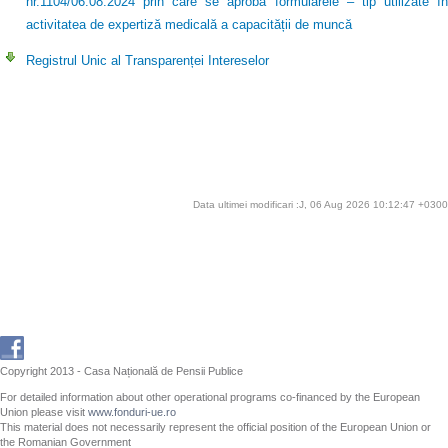
nr.1104/06.08.2024 prin care se aprobă formularele – tip utilizate în
activitatea de expertiză medicală a capacității de muncă
Registrul Unic al Transparenței Intereselor
Data ultimei modificari :J, 06 Aug 2026 10:12:47 +0300
Copyright 2013 - Casa Națională de Pensii Publice
For detailed information about other operational programs co-financed by the European
Union please visit
www.fonduri-ue.ro
This material does not necessarily represent the official position of the European Union or
the Romanian Government