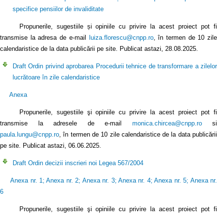
specifice pensiilor de invaliditate
Propunerile, sugestiile și opiniile cu privire la acest proiect pot fi
transmise la adresa de e-mail
luiza.florescu@cnpp.ro
, în termen de 10 zile
calendaristice de la data publicării pe site. Publicat astazi, 28.08.2025.
Draft Ordin privind aprobarea Procedurii tehnice de transformare a zilelor
lucrătoare în zile calendaristice
Anexa
Propunerile, sugestiile şi opiniile cu privire la acest proiect pot fi
transmise la adresele de e-mail
monica.chircea@cnpp.ro
si
paula.lungu@cnpp.ro
, în termen de 10 zile calendaristice de la data publicării
pe site. Publicat astazi, 06.06.2025.
Draft Ordin decizii inscrieri noi Legea 567/2004
Anexa nr. 1
;
Anexa nr. 2
;
Anexa nr. 3
;
Anexa nr. 4
;
Anexa nr. 5
;
Anexa nr
6
Propunerile, sugestiile şi opiniile cu privire la acest proiect pot fi