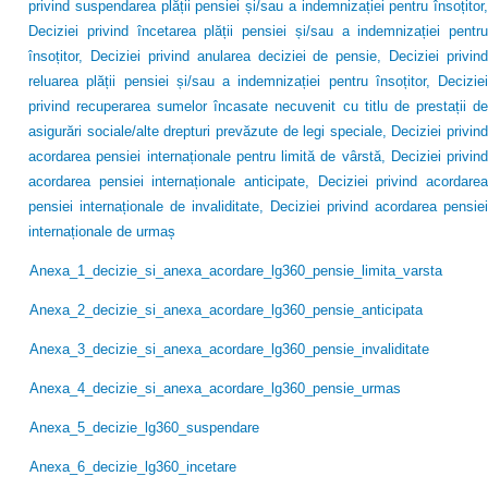
privind suspendarea plății pensiei și/sau a indemnizației pentru însoțitor,
Deciziei privind încetarea plății pensiei și/sau a indemnizației pentru
însoțitor, Deciziei privind anularea deciziei de pensie, Deciziei privind
reluarea plății pensiei și/sau a indemnizației pentru însoțitor, Deciziei
privind recuperarea sumelor încasate necuvenit cu titlu de prestații de
asigurări sociale/alte drepturi prevăzute de legi speciale, Deciziei privind
acordarea pensiei internaționale pentru limită de vârstă, Deciziei privind
acordarea pensiei internaționale anticipate, Deciziei privind acordarea
pensiei internaționale de invaliditate, Deciziei privind acordarea pensiei
internaționale de urmaș
Anexa_1_decizie_si_anexa_acordare_lg360_pensie_limita_varsta
Anexa_2_decizie_si_anexa_acordare_lg360_pensie_anticipata
Anexa_3_decizie_si_anexa_acordare_lg360_pensie_invaliditate
Anexa_4_decizie_si_anexa_acordare_lg360_pensie_urmas
Anexa_5_decizie_lg360_suspendare
Anexa_6_decizie_lg360_incetare