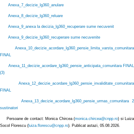
Anexa_7_decizie_lg360_anulare
Anexa_8_decizie_lg360_reluare
Anexa_9_anexa la decizia_lg360_recuperare sume necuvenit
Anexa_9_decizie_lg360_recuperare sume necuvenite
Anexa_10_decizie_acordare_lg360_pensie_limita_varsta_comunitara
FINAL
Anexa_11_decizie_acordare_lg360_pensie_anticipata_comunitara FINAL
(3
)
Anexa_12_decizie_acordare_lg360_pensie_invaliditate_comunitara
FINAL
Anexa_13_decizie_acordare_lg360_pensie_urmas_comunitara 2
sustinatori
Persoane de contact: Monica Chircea (
monica.chircea@cnpp.ro
) si Luiz
Socol Florescu (
luiza.florescu@cnpp.ro
). Publicat astazi, 05.08.2026.