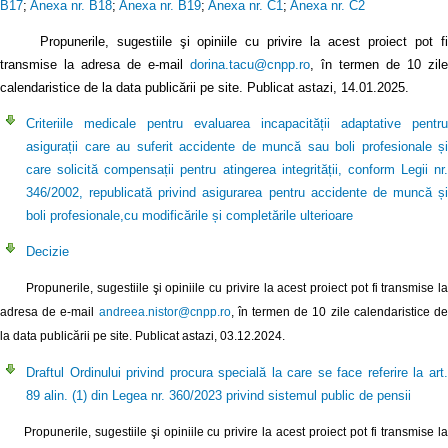
B17
;
Anexa nr. B18
;
Anexa nr. B19
;
Anexa nr. C1
;
Anexa nr. C2
Propunerile, sugestiile şi opiniile cu privire la acest proiect pot fi
transmise la adresa de e-mail
dorina.tacu@cnpp.ro
, în termen de 10 zile
calendaristice de la data publicării pe site. Publicat astazi, 14.01.2025.
Criteriile medicale pentru evaluarea incapacității adaptative pentru
asigurații care au suferit accidente de muncă sau boli profesionale și
care solicită compensații pentru atingerea integrității, conform Legii nr.
346/2002, republicată privind asigurarea pentru accidente de muncă și
boli profesionale,cu modificările și completările ulterioare
Decizie
Propunerile, sugestiile şi opiniile cu privire la acest proiect pot fi transmise la
adresa de e-mail
andreea.nistor@cnpp.ro
, în termen de 10 zile calendaristice d
la data publicării pe site. Publicat astazi, 03.12.2024.
Draftul Ordinului privind procura specială la care se face referire la art.
89 alin. (1) din Legea nr. 360/2023 privind sistemul public de pensii
Propunerile, sugestiile şi opiniile cu privire la acest proiect pot fi transmise la