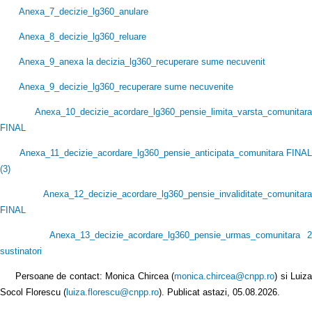
Anexa_7_decizie_lg360_anulare
Anexa_8_decizie_lg360_reluare
Anexa_9_anexa la decizia_lg360_recuperare sume necuvenit
Anexa_9_decizie_lg360_recuperare sume necuvenite
Anexa_10_decizie_acordare_lg360_pensie_limita_varsta_comunitara
FINAL
Anexa_11_decizie_acordare_lg360_pensie_anticipata_comunitara FINAL
(3
)
Anexa_12_decizie_acordare_lg360_pensie_invaliditate_comunitara
FINAL
Anexa_13_decizie_acordare_lg360_pensie_urmas_comunitara 2
sustinatori
Persoane de contact: Monica Chircea (
monica.chircea@cnpp.ro
) si Luiz
Socol Florescu (
luiza.florescu@cnpp.ro
). Publicat astazi, 05.08.2026.