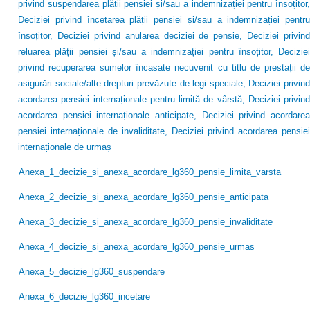
privind suspendarea plății pensiei și/sau a indemnizației pentru însoțitor,
Deciziei privind încetarea plății pensiei și/sau a indemnizației pentru
însoțitor, Deciziei privind anularea deciziei de pensie, Deciziei privind
reluarea plății pensiei și/sau a indemnizației pentru însoțitor, Deciziei
privind recuperarea sumelor încasate necuvenit cu titlu de prestații de
asigurări sociale/alte drepturi prevăzute de legi speciale, Deciziei privind
acordarea pensiei internaționale pentru limită de vârstă, Deciziei privind
acordarea pensiei internaționale anticipate, Deciziei privind acordarea
pensiei internaționale de invaliditate, Deciziei privind acordarea pensiei
internaționale de urmaș
Anexa_1_decizie_si_anexa_acordare_lg360_pensie_limita_varsta
Anexa_2_decizie_si_anexa_acordare_lg360_pensie_anticipata
Anexa_3_decizie_si_anexa_acordare_lg360_pensie_invaliditate
Anexa_4_decizie_si_anexa_acordare_lg360_pensie_urmas
Anexa_5_decizie_lg360_suspendare
Anexa_6_decizie_lg360_incetare