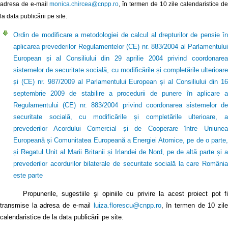
adresa de e-mail
monica.chircea@cnpp.ro
, în termen de 10 zile calendaristice d
la data publicării pe site.
Ordin de modificare a metodologiei de calcul al drepturilor de pensie în
aplicarea prevederilor Regulamentelor (CE) nr. 883/2004 al Parlamentului
European și al Consiliului din 29 aprilie 2004 privind coordonarea
sistemelor de securitate socială, cu modificările și completările ulterioare
și (CE) nr. 987/2009 al Parlamentului European și al Consiliului din 16
septembrie 2009 de stabilire a procedurii de punere în aplicare a
Regulamentului (CE) nr. 883/2004 privind coordonarea sistemelor de
securitate socială, cu modificările și completările ulterioare, a
prevederilor Acordului Comercial și de Cooperare între Uniunea
Europeană și Comunitatea Europeană a Energiei Atomice, pe de o parte,
și Regatul Unit al Marii Britanii și Irlandei de Nord, pe de altă parte și a
prevederilor acordurilor bilaterale de securitate socială la care România
este parte
Propunerile, sugestiile şi opiniile cu privire la acest proiect pot fi
transmise la adresa de e-mail
luiza.florescu@cnpp.ro
, în termen de 10 zile
calendaristice de la data publicării pe site.