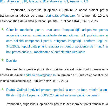
B17
;
Anexa nr. B18
;
Anexa nr. B19
;
Anexa nr. C1
;
Anexa nr. C2
Propunerile, sugestiile şi opiniile cu privire la acest proiect pot fi
transmise la adresa de e-mail
dorina.tacu@cnpp.ro
, în termen de 10 zile
calendaristice de la data publicării pe site. Publicat astazi, 14.01.2025.
Criteriile medicale pentru evaluarea incapacității adaptative pentru
asigurații care au suferit accidente de muncă sau boli profesionale și
care solicită compensații pentru atingerea integrității, conform Legii nr.
346/2002, republicată privind asigurarea pentru accidente de muncă și
boli profesionale,cu modificările și completările ulterioare
Decizie
Propunerile, sugestiile şi opiniile cu privire la acest proiect pot fi transmise la
adresa de e-mail
andreea.nistor@cnpp.ro
, în termen de 10 zile calendaristice d
la data publicării pe site. Publicat astazi, 03.12.2024.
Draftul Ordinului privind procura specială la care se face referire la art.
89 alin. (1) din Legea nr. 360/2023 privind sistemul public de pensii
Propunerile, sugestiile şi opiniile cu privire la acest proiect pot fi transmise la