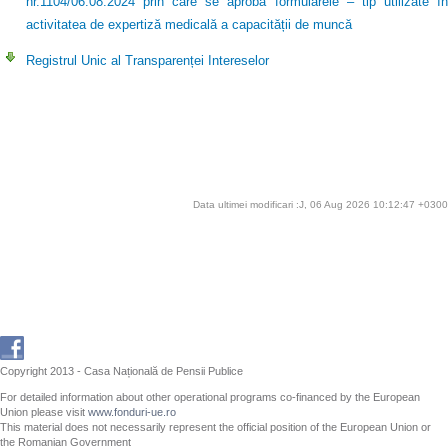
nr.1104/06.08.2024 prin care se aprobă formularele – tip utilizate în
activitatea de expertiză medicală a capacității de muncă
Registrul Unic al Transparenței Intereselor
Data ultimei modificari :J, 06 Aug 2026 10:12:47 +0300
Copyright 2013 - Casa Națională de Pensii Publice
For detailed information about other operational programs co-financed by the European
Union please visit
www.fonduri-ue.ro
This material does not necessarily represent the official position of the European Union or
the Romanian Government