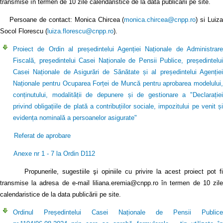
transmise în termen de 10 zile calendaristice de la data publicării pe site.
Persoane de contact: Monica Chircea (
monica.chircea@cnpp.ro
) si Luiz
Socol Florescu (
luiza.florescu@cnpp.ro
).
Proiect de Ordin al președintelui Agenției Naționale de Administrare
Fiscală, președintelui Casei Naționale de Pensii Publice, președintelui
Casei Naționale de Asigurări de Sănătate și al președintelui Agenției
Naționale pentru Ocuparea Forței de Muncă pentru aprobarea modelului,
conținutului, modalității de depunere și de gestionare a "Declarației
privind obligațiile de plată a contribuțiilor sociale, impozitului pe venit și
evidența nominală a persoanelor asigurate"
Referat de aprobare
Anexe nr 1 - 7 la Ordin D112
Propunerile, sugestiile şi opiniile cu privire la acest proiect pot fi
transmise la adresa de e-mail liliana.eremia@cnpp.ro în termen de 10 zile
calendaristice de la data publicării pe site.
Ordinul Președintelui Casei Naționale de Pensii Publice