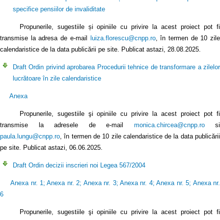
specifice pensiilor de invaliditate
Propunerile, sugestiile și opiniile cu privire la acest proiect pot fi
transmise la adresa de e-mail
luiza.florescu@cnpp.ro
, în termen de 10 zile
calendaristice de la data publicării pe site. Publicat astazi, 28.08.2025.
Draft Ordin privind aprobarea Procedurii tehnice de transformare a zilelor
lucrătoare în zile calendaristice
Anexa
Propunerile, sugestiile şi opiniile cu privire la acest proiect pot fi
transmise la adresele de e-mail
monica.chircea@cnpp.ro
si
paula.lungu@cnpp.ro
, în termen de 10 zile calendaristice de la data publicării
pe site. Publicat astazi, 06.06.2025.
Draft Ordin decizii inscrieri noi Legea 567/2004
Anexa nr. 1
;
Anexa nr. 2
;
Anexa nr. 3
;
Anexa nr. 4
;
Anexa nr. 5
;
Anexa nr
6
Propunerile, sugestiile şi opiniile cu privire la acest proiect pot fi