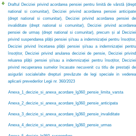
Draftul Deciziei privind acordarea pensiei pentru limită de vârstă (drept
national si comunitar), Deciziei privind acordarea pensiei anticipate
(drept national si comunitar), Deciziei privind acordarea pensiei de
invaliditate (drept national si comunitar), Deciziei privind acordarea
pensiei de urmaș (drept national si comunitar), precum și al Deciziei
privind suspendarea plății pensiei și/sau a indemnizației pentru însoțitor,
Deciziei privind încetarea plății pensiei și/sau a indemnizației pentru
însoțitor, Deciziei privind anularea deciziei de pensie, Deciziei privind
reluarea plății pensiei și/sau a indemnizației pentru însoțitor, Deciziei
privind recuperarea sumelor încasate necuvenit cu titlu de prestații de
asigurări sociale/alte drepturi prevăzute de legi speciale in vederea
aplicarii prevederilor Legii nr. 360/2023
Anexa_1_decizie_si_anexa_acordare_lg360_pensie_limita_varsta
Anexa_2_decizie_si_anexa_acordare_lg360_pensie_anticipata
Anexa_3_decizie_si_anexa_acordare_lg360_pensie_invaliditate
Anexa_4_decizie_si_anexa_acordare_lg360_pensie_urmas
Anexa_5_decizie_lg360_suspendare