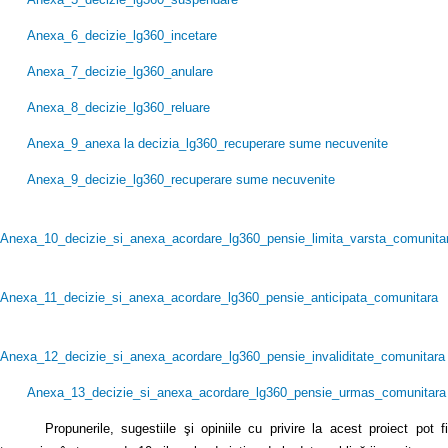
Anexa_6_decizie_lg360_incetare
Anexa_7_decizie_lg360_anulare
Anexa_8_decizie_lg360_reluare
Anexa_9_anexa la decizia_lg360_recuperare sume necuvenite
Anexa_9_decizie_lg360_recuperare sume necuvenite
Anexa_10_decizie_si_anexa_acordare_lg360_pensie_limita_varsta_comunita
Anexa_11_decizie_si_anexa_acordare_lg360_pensie_anticipata_comunitara
Anexa_12_decizie_si_anexa_acordare_lg360_pensie_invaliditate_comunitara
Anexa_13_decizie_si_anexa_acordare_lg360_pensie_urmas_comunitara
Propunerile, sugestiile şi opiniile cu privire la acest proiect pot fi