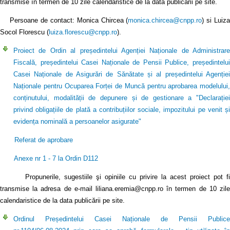
transmise în termen de 10 zile calendaristice de la data publicării pe site.
Persoane de contact: Monica Chircea (
monica.chircea@cnpp.ro
) si Luiz
Socol Florescu (
luiza.florescu@cnpp.ro
).
Proiect de Ordin al președintelui Agenției Naționale de Administrare
Fiscală, președintelui Casei Naționale de Pensii Publice, președintelui
Casei Naționale de Asigurări de Sănătate și al președintelui Agenției
Naționale pentru Ocuparea Forței de Muncă pentru aprobarea modelului,
conținutului, modalității de depunere și de gestionare a "Declarației
privind obligațiile de plată a contribuțiilor sociale, impozitului pe venit și
evidența nominală a persoanelor asigurate"
Referat de aprobare
Anexe nr 1 - 7 la Ordin D112
Propunerile, sugestiile şi opiniile cu privire la acest proiect pot fi
transmise la adresa de e-mail liliana.eremia@cnpp.ro în termen de 10 zile
calendaristice de la data publicării pe site.
Ordinul Președintelui Casei Naționale de Pensii Publice