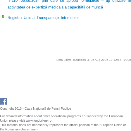
nr.1104/06.08.2024 prin care se aprobă formularele – tip utilizate în
activitatea de expertiză medicală a capacității de muncă
Registrul Unic al Transparenței Intereselor
Data ultimei modificari :J, 06 Aug 2026 10:12:47 +0300
Copyright 2013 - Casa Națională de Pensii Publice
For detailed information about other operational programs co-financed by the European
Union please visit
www.fonduri-ue.ro
This material does not necessarily represent the official position of the European Union or
the Romanian Government