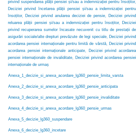
privind suspendarea plății pensiei și/sau a indemnizației pentru însoțitor,
Deciziei privind încetarea plății pensiei și/sau a indemnizației pentru
însoțitor, Deciziei privind anularea deciziei de pensie, Deciziei privind
reluarea plății pensiei și/sau a indemnizației pentru însoțitor, Deciziei
privind recuperarea sumelor încasate necuvenit cu titlu de prestații de
asigurări sociale/alte drepturi prevăzute de legi speciale, Deciziei privind
acordarea pensiei internaționale pentru limită de vârstă, Deciziei privind
acordarea pensiei internaționale anticipate, Deciziei privind acordarea
pensiei internaționale de invaliditate, Deciziei privind acordarea pensiei
internaționale de urmaș
Anexa_1_decizie_si_anexa_acordare_lg360_pensie_limita_varsta
Anexa_2_decizie_si_anexa_acordare_lg360_pensie_anticipata
Anexa_3_decizie_si_anexa_acordare_lg360_pensie_invaliditate
Anexa_4_decizie_si_anexa_acordare_lg360_pensie_urmas
Anexa_5_decizie_lg360_suspendare
Anexa_6_decizie_lg360_incetare