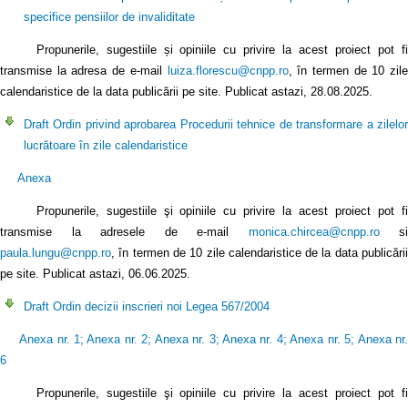
specifice pensiilor de invaliditate
Propunerile, sugestiile și opiniile cu privire la acest proiect pot fi
transmise la adresa de e-mail
luiza.florescu@cnpp.ro
, în termen de 10 zile
calendaristice de la data publicării pe site. Publicat astazi, 28.08.2025.
Draft Ordin privind aprobarea Procedurii tehnice de transformare a zilelor
lucrătoare în zile calendaristice
Anexa
Propunerile, sugestiile şi opiniile cu privire la acest proiect pot fi
transmise la adresele de e-mail
monica.chircea@cnpp.ro
si
paula.lungu@cnpp.ro
, în termen de 10 zile calendaristice de la data publicării
pe site. Publicat astazi, 06.06.2025.
Draft Ordin decizii inscrieri noi Legea 567/2004
Anexa nr. 1
;
Anexa nr. 2
;
Anexa nr. 3
;
Anexa nr. 4
;
Anexa nr. 5
;
Anexa nr
6
Propunerile, sugestiile şi opiniile cu privire la acest proiect pot fi