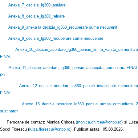
Anexa_7_decizie_lg360_anulare
Anexa_8_decizie_lg360_reluare
Anexa_9_anexa la decizia_lg360_recuperare sume necuvenit
Anexa_9_decizie_lg360_recuperare sume necuvenite
Anexa_10_decizie_acordare_lg360_pensie_limita_varsta_comunitara
FINAL
Anexa_11_decizie_acordare_lg360_pensie_anticipata_comunitara FINAL
(3
)
Anexa_12_decizie_acordare_lg360_pensie_invaliditate_comunitara
FINAL
Anexa_13_decizie_acordare_lg360_pensie_urmas_comunitara 2
sustinatori
Persoane de contact: Monica Chircea (
monica.chircea@cnpp.ro
) si Luiz
Socol Florescu (
luiza.florescu@cnpp.ro
). Publicat astazi, 05.08.2026.