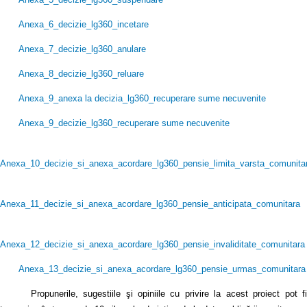
Anexa_6_decizie_lg360_incetare
Anexa_7_decizie_lg360_anulare
Anexa_8_decizie_lg360_reluare
Anexa_9_anexa la decizia_lg360_recuperare sume necuvenite
Anexa_9_decizie_lg360_recuperare sume necuvenite
Anexa_10_decizie_si_anexa_acordare_lg360_pensie_limita_varsta_comunita
Anexa_11_decizie_si_anexa_acordare_lg360_pensie_anticipata_comunitara
Anexa_12_decizie_si_anexa_acordare_lg360_pensie_invaliditate_comunitara
Anexa_13_decizie_si_anexa_acordare_lg360_pensie_urmas_comunitara
Propunerile, sugestiile şi opiniile cu privire la acest proiect pot fi