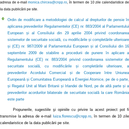
adresa de e-mail
monica.chircea@cnpp.ro
, în termen de 10 zile calendaristice d
la data publicării pe site.
Ordin de modificare a metodologiei de calcul al drepturilor de pensie în
aplicarea prevederilor Regulamentelor (CE) nr. 883/2004 al Parlamentului
European și al Consiliului din 29 aprilie 2004 privind coordonarea
sistemelor de securitate socială, cu modificările și completările ulterioare
și (CE) nr. 987/2009 al Parlamentului European și al Consiliului din 16
septembrie 2009 de stabilire a procedurii de punere în aplicare a
Regulamentului (CE) nr. 883/2004 privind coordonarea sistemelor de
securitate socială, cu modificările și completările ulterioare, a
prevederilor Acordului Comercial și de Cooperare între Uniunea
Europeană și Comunitatea Europeană a Energiei Atomice, pe de o parte,
și Regatul Unit al Marii Britanii și Irlandei de Nord, pe de altă parte și a
prevederilor acordurilor bilaterale de securitate socială la care România
este parte
Propunerile, sugestiile şi opiniile cu privire la acest proiect pot fi
transmise la adresa de e-mail
luiza.florescu@cnpp.ro
, în termen de 10 zile
calendaristice de la data publicării pe site.