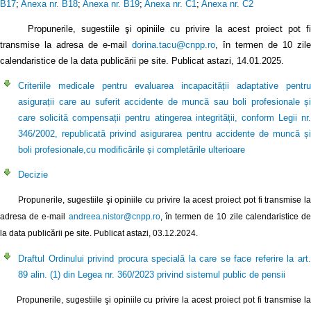
B17
;
Anexa nr. B18
;
Anexa nr. B19
;
Anexa nr. C1
;
Anexa nr. C2
Propunerile, sugestiile şi opiniile cu privire la acest proiect pot fi
transmise la adresa de e-mail
dorina.tacu@cnpp.ro
, în termen de 10 zile
calendaristice de la data publicării pe site. Publicat astazi, 14.01.2025.
Criteriile medicale pentru evaluarea incapacității adaptative pentru
asigurații care au suferit accidente de muncă sau boli profesionale și
care solicită compensații pentru atingerea integrității, conform Legii nr.
346/2002, republicată privind asigurarea pentru accidente de muncă și
boli profesionale,cu modificările și completările ulterioare
Decizie
Propunerile, sugestiile şi opiniile cu privire la acest proiect pot fi transmise la
adresa de e-mail
andreea.nistor@cnpp.ro
, în termen de 10 zile calendaristice d
la data publicării pe site. Publicat astazi, 03.12.2024.
Draftul Ordinului privind procura specială la care se face referire la art.
89 alin. (1) din Legea nr. 360/2023 privind sistemul public de pensii
Propunerile, sugestiile şi opiniile cu privire la acest proiect pot fi transmise la