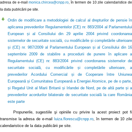
adresa de e-mail
monica.chircea@cnpp.ro
, în termen de 10 zile calendaristice d
la data publicării pe site.
Ordin de modificare a metodologiei de calcul al drepturilor de pensie în
aplicarea prevederilor Regulamentelor (CE) nr. 883/2004 al Parlamentului
European și al Consiliului din 29 aprilie 2004 privind coordonarea
sistemelor de securitate socială, cu modificările și completările ulterioare
și (CE) nr. 987/2009 al Parlamentului European și al Consiliului din 16
septembrie 2009 de stabilire a procedurii de punere în aplicare a
Regulamentului (CE) nr. 883/2004 privind coordonarea sistemelor de
securitate socială, cu modificările și completările ulterioare, a
prevederilor Acordului Comercial și de Cooperare între Uniunea
Europeană și Comunitatea Europeană a Energiei Atomice, pe de o parte,
și Regatul Unit al Marii Britanii și Irlandei de Nord, pe de altă parte și a
prevederilor acordurilor bilaterale de securitate socială la care România
este parte
Propunerile, sugestiile şi opiniile cu privire la acest proiect pot fi
transmise la adresa de e-mail
luiza.florescu@cnpp.ro
, în termen de 10 zile
calendaristice de la data publicării pe site.