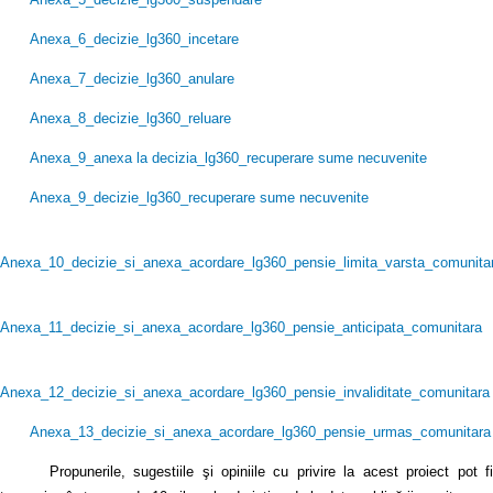
Anexa_6_decizie_lg360_incetare
Anexa_7_decizie_lg360_anulare
Anexa_8_decizie_lg360_reluare
Anexa_9_anexa la decizia_lg360_recuperare sume necuvenite
Anexa_9_decizie_lg360_recuperare sume necuvenite
Anexa_10_decizie_si_anexa_acordare_lg360_pensie_limita_varsta_comunita
Anexa_11_decizie_si_anexa_acordare_lg360_pensie_anticipata_comunitara
Anexa_12_decizie_si_anexa_acordare_lg360_pensie_invaliditate_comunitara
Anexa_13_decizie_si_anexa_acordare_lg360_pensie_urmas_comunitara
Propunerile, sugestiile şi opiniile cu privire la acest proiect pot fi