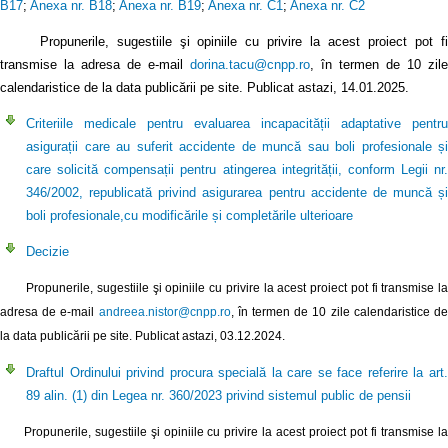
B17
;
Anexa nr. B18
;
Anexa nr. B19
;
Anexa nr. C1
;
Anexa nr. C2
Propunerile, sugestiile şi opiniile cu privire la acest proiect pot fi
transmise la adresa de e-mail
dorina.tacu@cnpp.ro
, în termen de 10 zile
calendaristice de la data publicării pe site. Publicat astazi, 14.01.2025.
Criteriile medicale pentru evaluarea incapacității adaptative pentru
asigurații care au suferit accidente de muncă sau boli profesionale și
care solicită compensații pentru atingerea integrității, conform Legii nr.
346/2002, republicată privind asigurarea pentru accidente de muncă și
boli profesionale,cu modificările și completările ulterioare
Decizie
Propunerile, sugestiile şi opiniile cu privire la acest proiect pot fi transmise la
adresa de e-mail
andreea.nistor@cnpp.ro
, în termen de 10 zile calendaristice d
la data publicării pe site. Publicat astazi, 03.12.2024.
Draftul Ordinului privind procura specială la care se face referire la art.
89 alin. (1) din Legea nr. 360/2023 privind sistemul public de pensii
Propunerile, sugestiile şi opiniile cu privire la acest proiect pot fi transmise la