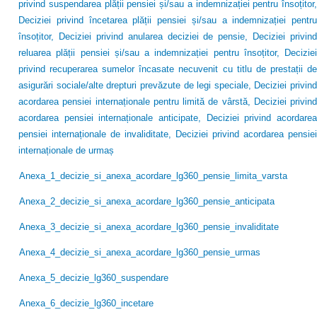
privind suspendarea plății pensiei și/sau a indemnizației pentru însoțitor,
Deciziei privind încetarea plății pensiei și/sau a indemnizației pentru
însoțitor, Deciziei privind anularea deciziei de pensie, Deciziei privind
reluarea plății pensiei și/sau a indemnizației pentru însoțitor, Deciziei
privind recuperarea sumelor încasate necuvenit cu titlu de prestații de
asigurări sociale/alte drepturi prevăzute de legi speciale, Deciziei privind
acordarea pensiei internaționale pentru limită de vârstă, Deciziei privind
acordarea pensiei internaționale anticipate, Deciziei privind acordarea
pensiei internaționale de invaliditate, Deciziei privind acordarea pensiei
internaționale de urmaș
Anexa_1_decizie_si_anexa_acordare_lg360_pensie_limita_varsta
Anexa_2_decizie_si_anexa_acordare_lg360_pensie_anticipata
Anexa_3_decizie_si_anexa_acordare_lg360_pensie_invaliditate
Anexa_4_decizie_si_anexa_acordare_lg360_pensie_urmas
Anexa_5_decizie_lg360_suspendare
Anexa_6_decizie_lg360_incetare