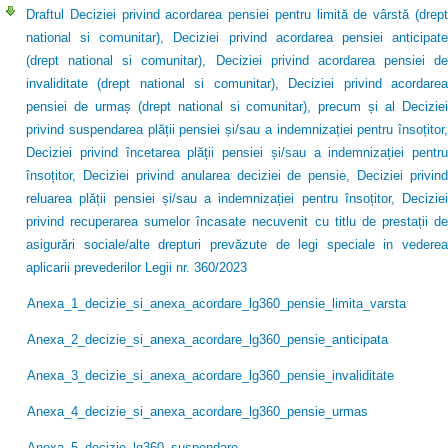
Draftul Deciziei privind acordarea pensiei pentru limită de vârstă (drept
national si comunitar), Deciziei privind acordarea pensiei anticipate
(drept national si comunitar), Deciziei privind acordarea pensiei de
invaliditate (drept national si comunitar), Deciziei privind acordarea
pensiei de urmaș (drept national si comunitar), precum și al Deciziei
privind suspendarea plății pensiei și/sau a indemnizației pentru însoțitor,
Deciziei privind încetarea plății pensiei și/sau a indemnizației pentru
însoțitor, Deciziei privind anularea deciziei de pensie, Deciziei privind
reluarea plății pensiei și/sau a indemnizației pentru însoțitor, Deciziei
privind recuperarea sumelor încasate necuvenit cu titlu de prestații de
asigurări sociale/alte drepturi prevăzute de legi speciale in vederea
aplicarii prevederilor Legii nr. 360/2023
Anexa_1_decizie_si_anexa_acordare_lg360_pensie_limita_varsta
Anexa_2_decizie_si_anexa_acordare_lg360_pensie_anticipata
Anexa_3_decizie_si_anexa_acordare_lg360_pensie_invaliditate
Anexa_4_decizie_si_anexa_acordare_lg360_pensie_urmas
Anexa_5_decizie_lg360_suspendare