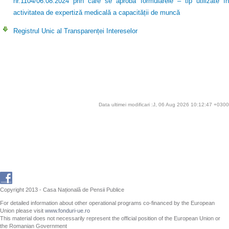
nr.1104/06.08.2024 prin care se aprobă formularele – tip utilizate în
activitatea de expertiză medicală a capacității de muncă
Registrul Unic al Transparenței Intereselor
Data ultimei modificari :J, 06 Aug 2026 10:12:47 +0300
Copyright 2013 - Casa Națională de Pensii Publice
For detailed information about other operational programs co-financed by the European
Union please visit
www.fonduri-ue.ro
This material does not necessarily represent the official position of the European Union or
the Romanian Government