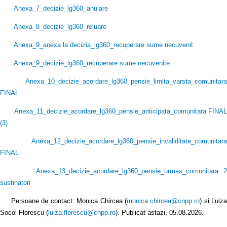
Anexa_7_decizie_lg360_anulare
Anexa_8_decizie_lg360_reluare
Anexa_9_anexa la decizia_lg360_recuperare sume necuvenit
Anexa_9_decizie_lg360_recuperare sume necuvenite
Anexa_10_decizie_acordare_lg360_pensie_limita_varsta_comunitara
FINAL
Anexa_11_decizie_acordare_lg360_pensie_anticipata_comunitara FINAL
(3
)
Anexa_12_decizie_acordare_lg360_pensie_invaliditate_comunitara
FINAL
Anexa_13_decizie_acordare_lg360_pensie_urmas_comunitara 2
sustinatori
Persoane de contact: Monica Chircea (
monica.chircea@cnpp.ro
) si Luiz
Socol Florescu (
luiza.florescu@cnpp.ro
). Publicat astazi, 05.08.2026.