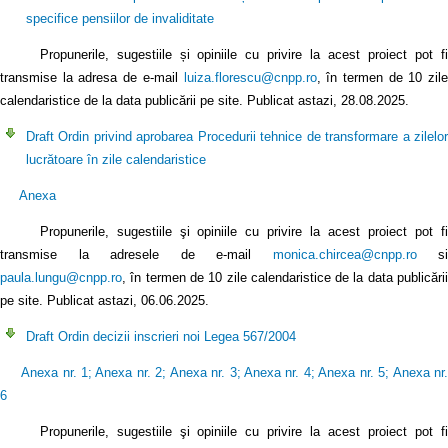
specifice pensiilor de invaliditate
Propunerile, sugestiile și opiniile cu privire la acest proiect pot fi
transmise la adresa de e-mail
luiza.florescu@cnpp.ro
, în termen de 10 zile
calendaristice de la data publicării pe site. Publicat astazi, 28.08.2025.
Draft Ordin privind aprobarea Procedurii tehnice de transformare a zilelor
lucrătoare în zile calendaristice
Anexa
Propunerile, sugestiile şi opiniile cu privire la acest proiect pot fi
transmise la adresele de e-mail
monica.chircea@cnpp.ro
si
paula.lungu@cnpp.ro
, în termen de 10 zile calendaristice de la data publicării
pe site. Publicat astazi, 06.06.2025.
Draft Ordin decizii inscrieri noi Legea 567/2004
Anexa nr. 1
;
Anexa nr. 2
;
Anexa nr. 3
;
Anexa nr. 4
;
Anexa nr. 5
;
Anexa nr
6
Propunerile, sugestiile şi opiniile cu privire la acest proiect pot fi