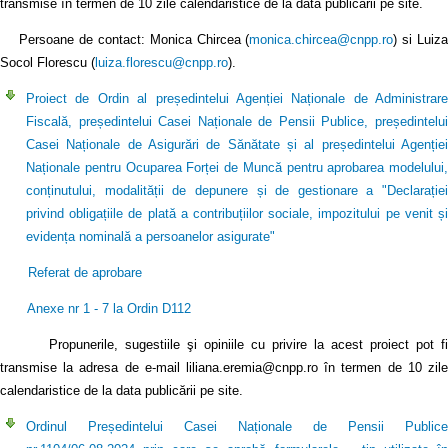
transmise în termen de 10 zile calendaristice de la data publicării pe site.
Persoane de contact: Monica Chircea (
monica.chircea@cnpp.ro
) si Luiz
Socol Florescu (
luiza.florescu@cnpp.ro
).
Proiect de Ordin al președintelui Agenției Naționale de Administrare
Fiscală, președintelui Casei Naționale de Pensii Publice, președintelui
Casei Naționale de Asigurări de Sănătate și al președintelui Agenției
Naționale pentru Ocuparea Forței de Muncă pentru aprobarea modelului,
conținutului, modalității de depunere și de gestionare a "Declarației
privind obligațiile de plată a contribuțiilor sociale, impozitului pe venit și
evidența nominală a persoanelor asigurate"
Referat de aprobare
Anexe nr 1 - 7 la Ordin D112
Propunerile, sugestiile şi opiniile cu privire la acest proiect pot fi
transmise la adresa de e-mail liliana.eremia@cnpp.ro în termen de 10 zile
calendaristice de la data publicării pe site.
Ordinul Președintelui Casei Naționale de Pensii Publice