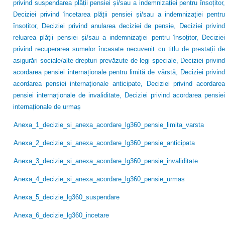
privind suspendarea plății pensiei și/sau a indemnizației pentru însoțitor,
Deciziei privind încetarea plății pensiei și/sau a indemnizației pentru
însoțitor, Deciziei privind anularea deciziei de pensie, Deciziei privind
reluarea plății pensiei și/sau a indemnizației pentru însoțitor, Deciziei
privind recuperarea sumelor încasate necuvenit cu titlu de prestații de
asigurări sociale/alte drepturi prevăzute de legi speciale, Deciziei privind
acordarea pensiei internaționale pentru limită de vârstă, Deciziei privind
acordarea pensiei internaționale anticipate, Deciziei privind acordarea
pensiei internaționale de invaliditate, Deciziei privind acordarea pensiei
internaționale de urmaș
Anexa_1_decizie_si_anexa_acordare_lg360_pensie_limita_varsta
Anexa_2_decizie_si_anexa_acordare_lg360_pensie_anticipata
Anexa_3_decizie_si_anexa_acordare_lg360_pensie_invaliditate
Anexa_4_decizie_si_anexa_acordare_lg360_pensie_urmas
Anexa_5_decizie_lg360_suspendare
Anexa_6_decizie_lg360_incetare