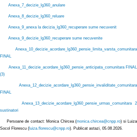
Anexa_7_decizie_lg360_anulare
Anexa_8_decizie_lg360_reluare
Anexa_9_anexa la decizia_lg360_recuperare sume necuvenit
Anexa_9_decizie_lg360_recuperare sume necuvenite
Anexa_10_decizie_acordare_lg360_pensie_limita_varsta_comunitara
FINAL
Anexa_11_decizie_acordare_lg360_pensie_anticipata_comunitara FINAL
(3
)
Anexa_12_decizie_acordare_lg360_pensie_invaliditate_comunitara
FINAL
Anexa_13_decizie_acordare_lg360_pensie_urmas_comunitara 2
sustinatori
Persoane de contact: Monica Chircea (
monica.chircea@cnpp.ro
) si Luiz
Socol Florescu (
luiza.florescu@cnpp.ro
). Publicat astazi, 05.08.2026.