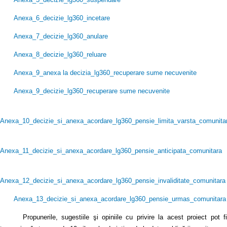
Anexa_6_decizie_lg360_incetare
Anexa_7_decizie_lg360_anulare
Anexa_8_decizie_lg360_reluare
Anexa_9_anexa la decizia_lg360_recuperare sume necuvenite
Anexa_9_decizie_lg360_recuperare sume necuvenite
Anexa_10_decizie_si_anexa_acordare_lg360_pensie_limita_varsta_comunita
Anexa_11_decizie_si_anexa_acordare_lg360_pensie_anticipata_comunitara
Anexa_12_decizie_si_anexa_acordare_lg360_pensie_invaliditate_comunitara
Anexa_13_decizie_si_anexa_acordare_lg360_pensie_urmas_comunitara
Propunerile, sugestiile şi opiniile cu privire la acest proiect pot fi