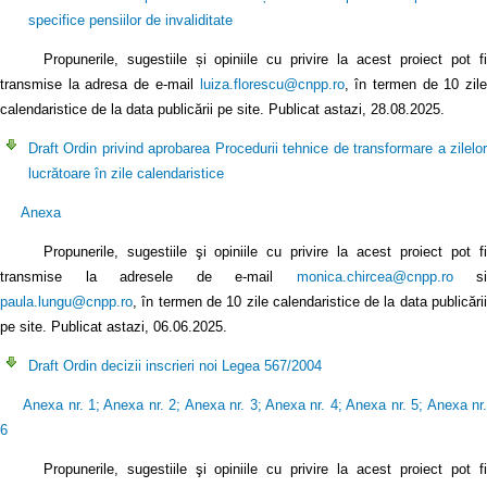
specifice pensiilor de invaliditate
Propunerile, sugestiile și opiniile cu privire la acest proiect pot fi
transmise la adresa de e-mail
luiza.florescu@cnpp.ro
, în termen de 10 zile
calendaristice de la data publicării pe site. Publicat astazi, 28.08.2025.
Draft Ordin privind aprobarea Procedurii tehnice de transformare a zilelor
lucrătoare în zile calendaristice
Anexa
Propunerile, sugestiile şi opiniile cu privire la acest proiect pot fi
transmise la adresele de e-mail
monica.chircea@cnpp.ro
si
paula.lungu@cnpp.ro
, în termen de 10 zile calendaristice de la data publicării
pe site. Publicat astazi, 06.06.2025.
Draft Ordin decizii inscrieri noi Legea 567/2004
Anexa nr. 1
;
Anexa nr. 2
;
Anexa nr. 3
;
Anexa nr. 4
;
Anexa nr. 5
;
Anexa nr
6
Propunerile, sugestiile şi opiniile cu privire la acest proiect pot fi