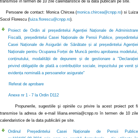
transmise în termen de 10 zile calendaristice de la data publicării pe site.
Persoane de contact: Monica Chircea (
monica.chircea@cnpp.ro
) si Luiz
Socol Florescu (
luiza.florescu@cnpp.ro
).
Proiect de Ordin al președintelui Agenției Naționale de Administrare
Fiscală, președintelui Casei Naționale de Pensii Publice, președintelui
Casei Naționale de Asigurări de Sănătate și al președintelui Agenției
Naționale pentru Ocuparea Forței de Muncă pentru aprobarea modelului,
conținutului, modalității de depunere și de gestionare a "Declarației
privind obligațiile de plată a contribuțiilor sociale, impozitului pe venit și
evidența nominală a persoanelor asigurate"
Referat de aprobare
Anexe nr 1 - 7 la Ordin D112
Propunerile, sugestiile şi opiniile cu privire la acest proiect pot fi
transmise la adresa de e-mail liliana.eremia@cnpp.ro în termen de 10 zile
calendaristice de la data publicării pe site.
Ordinul Președintelui Casei Naționale de Pensii Publice