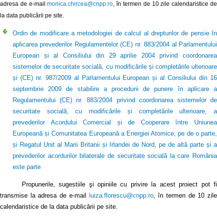
adresa de e-mail
monica.chircea@cnpp.ro
, în termen de 10 zile calendaristice d
la data publicării pe site.
Ordin de modificare a metodologiei de calcul al drepturilor de pensie în
aplicarea prevederilor Regulamentelor (CE) nr. 883/2004 al Parlamentului
European și al Consiliului din 29 aprilie 2004 privind coordonarea
sistemelor de securitate socială, cu modificările și completările ulterioare
și (CE) nr. 987/2009 al Parlamentului European și al Consiliului din 16
septembrie 2009 de stabilire a procedurii de punere în aplicare a
Regulamentului (CE) nr. 883/2004 privind coordonarea sistemelor de
securitate socială, cu modificările și completările ulterioare, a
prevederilor Acordului Comercial și de Cooperare între Uniunea
Europeană și Comunitatea Europeană a Energiei Atomice, pe de o parte,
și Regatul Unit al Marii Britanii și Irlandei de Nord, pe de altă parte și a
prevederilor acordurilor bilaterale de securitate socială la care România
este parte
Propunerile, sugestiile şi opiniile cu privire la acest proiect pot fi
transmise la adresa de e-mail
luiza.florescu@cnpp.ro
, în termen de 10 zile
calendaristice de la data publicării pe site.