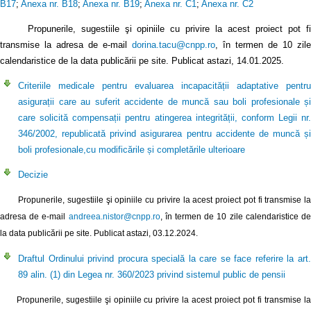
B17
;
Anexa nr. B18
;
Anexa nr. B19
;
Anexa nr. C1
;
Anexa nr. C2
Propunerile, sugestiile şi opiniile cu privire la acest proiect pot fi
transmise la adresa de e-mail
dorina.tacu@cnpp.ro
, în termen de 10 zile
calendaristice de la data publicării pe site. Publicat astazi, 14.01.2025.
Criteriile medicale pentru evaluarea incapacității adaptative pentru
asigurații care au suferit accidente de muncă sau boli profesionale și
care solicită compensații pentru atingerea integrității, conform Legii nr.
346/2002, republicată privind asigurarea pentru accidente de muncă și
boli profesionale,cu modificările și completările ulterioare
Decizie
Propunerile, sugestiile şi opiniile cu privire la acest proiect pot fi transmise la
adresa de e-mail
andreea.nistor@cnpp.ro
, în termen de 10 zile calendaristice d
la data publicării pe site. Publicat astazi, 03.12.2024.
Draftul Ordinului privind procura specială la care se face referire la art.
89 alin. (1) din Legea nr. 360/2023 privind sistemul public de pensii
Propunerile, sugestiile şi opiniile cu privire la acest proiect pot fi transmise la