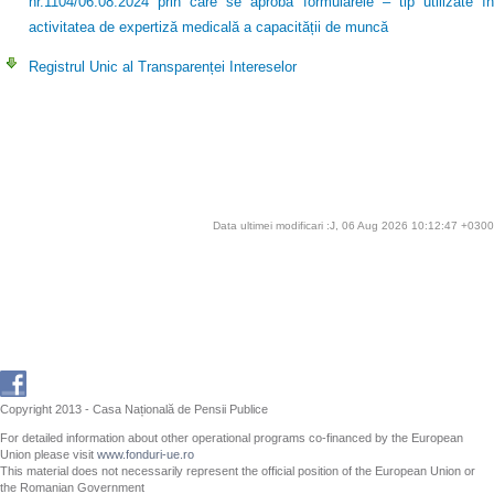
nr.1104/06.08.2024 prin care se aprobă formularele – tip utilizate în
activitatea de expertiză medicală a capacității de muncă
Registrul Unic al Transparenței Intereselor
Data ultimei modificari :J, 06 Aug 2026 10:12:47 +0300
Copyright 2013 - Casa Națională de Pensii Publice
For detailed information about other operational programs co-financed by the European
Union please visit
www.fonduri-ue.ro
This material does not necessarily represent the official position of the European Union or
the Romanian Government