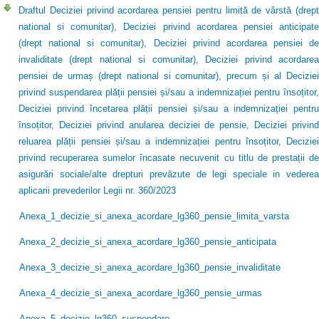
Draftul Deciziei privind acordarea pensiei pentru limită de vârstă (drept
national si comunitar), Deciziei privind acordarea pensiei anticipate
(drept national si comunitar), Deciziei privind acordarea pensiei de
invaliditate (drept national si comunitar), Deciziei privind acordarea
pensiei de urmaș (drept national si comunitar), precum și al Deciziei
privind suspendarea plății pensiei și/sau a indemnizației pentru însoțitor,
Deciziei privind încetarea plății pensiei și/sau a indemnizației pentru
însoțitor, Deciziei privind anularea deciziei de pensie, Deciziei privind
reluarea plății pensiei și/sau a indemnizației pentru însoțitor, Deciziei
privind recuperarea sumelor încasate necuvenit cu titlu de prestații de
asigurări sociale/alte drepturi prevăzute de legi speciale in vederea
aplicarii prevederilor Legii nr. 360/2023
Anexa_1_decizie_si_anexa_acordare_lg360_pensie_limita_varsta
Anexa_2_decizie_si_anexa_acordare_lg360_pensie_anticipata
Anexa_3_decizie_si_anexa_acordare_lg360_pensie_invaliditate
Anexa_4_decizie_si_anexa_acordare_lg360_pensie_urmas
Anexa_5_decizie_lg360_suspendare