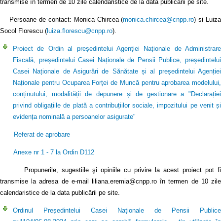
transmise în termen de 10 zile calendaristice de la data publicării pe site.
Persoane de contact: Monica Chircea (
monica.chircea@cnpp.ro
) si Luiz
Socol Florescu (
luiza.florescu@cnpp.ro
).
Proiect de Ordin al președintelui Agenției Naționale de Administrare
Fiscală, președintelui Casei Naționale de Pensii Publice, președintelui
Casei Naționale de Asigurări de Sănătate și al președintelui Agenției
Naționale pentru Ocuparea Forței de Muncă pentru aprobarea modelului,
conținutului, modalității de depunere și de gestionare a "Declarației
privind obligațiile de plată a contribuțiilor sociale, impozitului pe venit și
evidența nominală a persoanelor asigurate"
Referat de aprobare
Anexe nr 1 - 7 la Ordin D112
Propunerile, sugestiile şi opiniile cu privire la acest proiect pot fi
transmise la adresa de e-mail liliana.eremia@cnpp.ro în termen de 10 zile
calendaristice de la data publicării pe site.
Ordinul Președintelui Casei Naționale de Pensii Publice