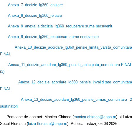
Anexa_7_decizie_lg360_anulare
Anexa_8_decizie_lg360_reluare
Anexa_9_anexa la decizia_lg360_recuperare sume necuvenit
Anexa_9_decizie_lg360_recuperare sume necuvenite
Anexa_10_decizie_acordare_lg360_pensie_limita_varsta_comunitara
FINAL
Anexa_11_decizie_acordare_lg360_pensie_anticipata_comunitara FINAL
(3
)
Anexa_12_decizie_acordare_lg360_pensie_invaliditate_comunitara
FINAL
Anexa_13_decizie_acordare_lg360_pensie_urmas_comunitara 2
sustinatori
Persoane de contact: Monica Chircea (
monica.chircea@cnpp.ro
) si Luiz
Socol Florescu (
luiza.florescu@cnpp.ro
). Publicat astazi, 05.08.2026.