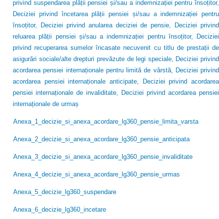
privind suspendarea plății pensiei și/sau a indemnizației pentru însoțitor,
Deciziei privind încetarea plății pensiei și/sau a indemnizației pentru
însoțitor, Deciziei privind anularea deciziei de pensie, Deciziei privind
reluarea plății pensiei și/sau a indemnizației pentru însoțitor, Deciziei
privind recuperarea sumelor încasate necuvenit cu titlu de prestații de
asigurări sociale/alte drepturi prevăzute de legi speciale, Deciziei privind
acordarea pensiei internaționale pentru limită de vârstă, Deciziei privind
acordarea pensiei internaționale anticipate, Deciziei privind acordarea
pensiei internaționale de invaliditate, Deciziei privind acordarea pensiei
internaționale de urmaș
Anexa_1_decizie_si_anexa_acordare_lg360_pensie_limita_varsta
Anexa_2_decizie_si_anexa_acordare_lg360_pensie_anticipata
Anexa_3_decizie_si_anexa_acordare_lg360_pensie_invaliditate
Anexa_4_decizie_si_anexa_acordare_lg360_pensie_urmas
Anexa_5_decizie_lg360_suspendare
Anexa_6_decizie_lg360_incetare