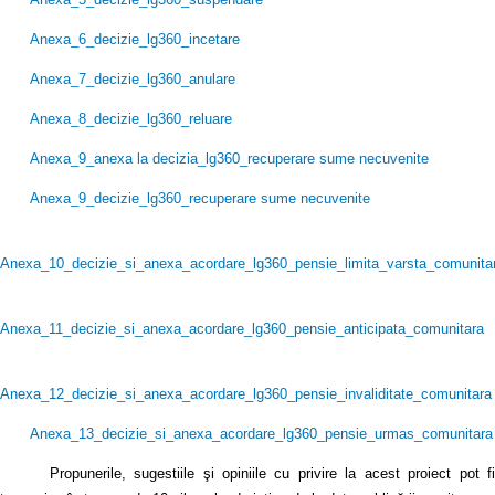
Anexa_6_decizie_lg360_incetare
Anexa_7_decizie_lg360_anulare
Anexa_8_decizie_lg360_reluare
Anexa_9_anexa la decizia_lg360_recuperare sume necuvenite
Anexa_9_decizie_lg360_recuperare sume necuvenite
Anexa_10_decizie_si_anexa_acordare_lg360_pensie_limita_varsta_comunita
Anexa_11_decizie_si_anexa_acordare_lg360_pensie_anticipata_comunitara
Anexa_12_decizie_si_anexa_acordare_lg360_pensie_invaliditate_comunitara
Anexa_13_decizie_si_anexa_acordare_lg360_pensie_urmas_comunitara
Propunerile, sugestiile şi opiniile cu privire la acest proiect pot fi