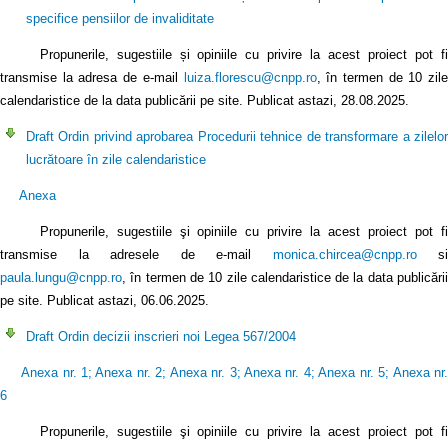
specifice pensiilor de invaliditate
Propunerile, sugestiile și opiniile cu privire la acest proiect pot fi
transmise la adresa de e-mail
luiza.florescu@cnpp.ro
, în termen de 10 zile
calendaristice de la data publicării pe site. Publicat astazi, 28.08.2025.
Draft Ordin privind aprobarea Procedurii tehnice de transformare a zilelor
lucrătoare în zile calendaristice
Anexa
Propunerile, sugestiile şi opiniile cu privire la acest proiect pot fi
transmise la adresele de e-mail
monica.chircea@cnpp.ro
si
paula.lungu@cnpp.ro
, în termen de 10 zile calendaristice de la data publicării
pe site. Publicat astazi, 06.06.2025.
Draft Ordin decizii inscrieri noi Legea 567/2004
Anexa nr. 1
;
Anexa nr. 2
;
Anexa nr. 3
;
Anexa nr. 4
;
Anexa nr. 5
;
Anexa nr
6
Propunerile, sugestiile şi opiniile cu privire la acest proiect pot fi