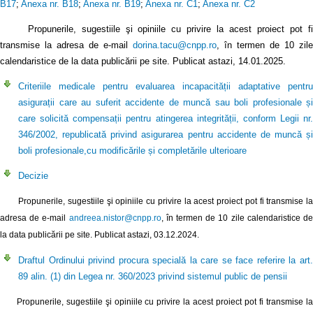
B17
;
Anexa nr. B18
;
Anexa nr. B19
;
Anexa nr. C1
;
Anexa nr. C2
Propunerile, sugestiile şi opiniile cu privire la acest proiect pot fi
transmise la adresa de e-mail
dorina.tacu@cnpp.ro
, în termen de 10 zile
calendaristice de la data publicării pe site. Publicat astazi, 14.01.2025.
Criteriile medicale pentru evaluarea incapacității adaptative pentru
asigurații care au suferit accidente de muncă sau boli profesionale și
care solicită compensații pentru atingerea integrității, conform Legii nr.
346/2002, republicată privind asigurarea pentru accidente de muncă și
boli profesionale,cu modificările și completările ulterioare
Decizie
Propunerile, sugestiile şi opiniile cu privire la acest proiect pot fi transmise la
adresa de e-mail
andreea.nistor@cnpp.ro
, în termen de 10 zile calendaristice d
la data publicării pe site. Publicat astazi, 03.12.2024.
Draftul Ordinului privind procura specială la care se face referire la art.
89 alin. (1) din Legea nr. 360/2023 privind sistemul public de pensii
Propunerile, sugestiile şi opiniile cu privire la acest proiect pot fi transmise la