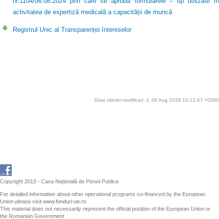
nr.1104/06.08.2024 prin care se aprobă formularele – tip utilizate în
activitatea de expertiză medicală a capacității de muncă
Registrul Unic al Transparenței Intereselor
Data ultimei modificari :J, 06 Aug 2026 10:12:47 +0300
Copyright 2013 - Casa Națională de Pensii Publice
For detailed information about other operational programs co-financed by the European
Union please visit
www.fonduri-ue.ro
This material does not necessarily represent the official position of the European Union or
the Romanian Government