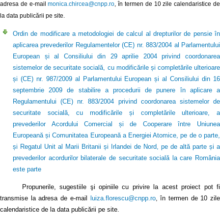
adresa de e-mail
monica.chircea@cnpp.ro
, în termen de 10 zile calendaristice d
la data publicării pe site.
Ordin de modificare a metodologiei de calcul al drepturilor de pensie în
aplicarea prevederilor Regulamentelor (CE) nr. 883/2004 al Parlamentului
European și al Consiliului din 29 aprilie 2004 privind coordonarea
sistemelor de securitate socială, cu modificările și completările ulterioare
și (CE) nr. 987/2009 al Parlamentului European și al Consiliului din 16
septembrie 2009 de stabilire a procedurii de punere în aplicare a
Regulamentului (CE) nr. 883/2004 privind coordonarea sistemelor de
securitate socială, cu modificările și completările ulterioare, a
prevederilor Acordului Comercial și de Cooperare între Uniunea
Europeană și Comunitatea Europeană a Energiei Atomice, pe de o parte,
și Regatul Unit al Marii Britanii și Irlandei de Nord, pe de altă parte și a
prevederilor acordurilor bilaterale de securitate socială la care România
este parte
Propunerile, sugestiile şi opiniile cu privire la acest proiect pot fi
transmise la adresa de e-mail
luiza.florescu@cnpp.ro
, în termen de 10 zile
calendaristice de la data publicării pe site.