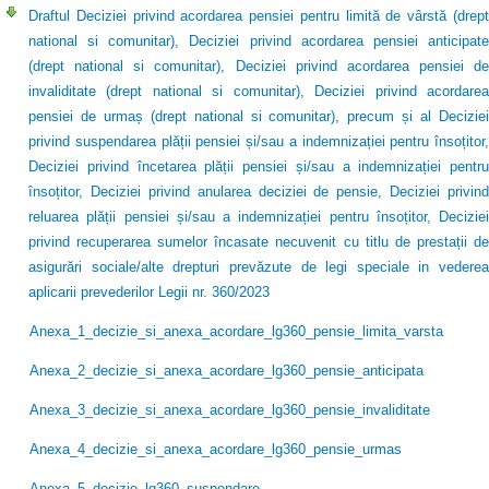
Draftul Deciziei privind acordarea pensiei pentru limită de vârstă (drept
national si comunitar), Deciziei privind acordarea pensiei anticipate
(drept national si comunitar), Deciziei privind acordarea pensiei de
invaliditate (drept national si comunitar), Deciziei privind acordarea
pensiei de urmaș (drept national si comunitar), precum și al Deciziei
privind suspendarea plății pensiei și/sau a indemnizației pentru însoțitor,
Deciziei privind încetarea plății pensiei și/sau a indemnizației pentru
însoțitor, Deciziei privind anularea deciziei de pensie, Deciziei privind
reluarea plății pensiei și/sau a indemnizației pentru însoțitor, Deciziei
privind recuperarea sumelor încasate necuvenit cu titlu de prestații de
asigurări sociale/alte drepturi prevăzute de legi speciale in vederea
aplicarii prevederilor Legii nr. 360/2023
Anexa_1_decizie_si_anexa_acordare_lg360_pensie_limita_varsta
Anexa_2_decizie_si_anexa_acordare_lg360_pensie_anticipata
Anexa_3_decizie_si_anexa_acordare_lg360_pensie_invaliditate
Anexa_4_decizie_si_anexa_acordare_lg360_pensie_urmas
Anexa_5_decizie_lg360_suspendare