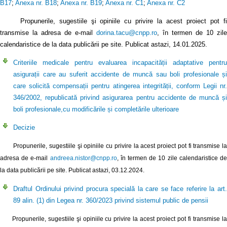
B17
;
Anexa nr. B18
;
Anexa nr. B19
;
Anexa nr. C1
;
Anexa nr. C2
Propunerile, sugestiile şi opiniile cu privire la acest proiect pot fi
transmise la adresa de e-mail
dorina.tacu@cnpp.ro
, în termen de 10 zile
calendaristice de la data publicării pe site. Publicat astazi, 14.01.2025.
Criteriile medicale pentru evaluarea incapacității adaptative pentru
asigurații care au suferit accidente de muncă sau boli profesionale și
care solicită compensații pentru atingerea integrității, conform Legii nr.
346/2002, republicată privind asigurarea pentru accidente de muncă și
boli profesionale,cu modificările și completările ulterioare
Decizie
Propunerile, sugestiile şi opiniile cu privire la acest proiect pot fi transmise la
adresa de e-mail
andreea.nistor@cnpp.ro
, în termen de 10 zile calendaristice d
la data publicării pe site. Publicat astazi, 03.12.2024.
Draftul Ordinului privind procura specială la care se face referire la art.
89 alin. (1) din Legea nr. 360/2023 privind sistemul public de pensii
Propunerile, sugestiile şi opiniile cu privire la acest proiect pot fi transmise la