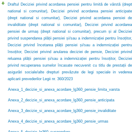
Draftul Deciziei privind acordarea pensiei pentru limită de vârstă (drept
national si comunitar), Deciziei privind acordarea pensiei anticipate
(drept national si comunitar), Deciziei privind acordarea pensiei de
invaliditate (drept national si comunitar), Deciziei privind acordarea
pensiei de urmaș (drept national si comunitar), precum și al Deciziei
privind suspendarea plății pensiei și/sau a indemnizației pentru însoțitor,
Deciziei privind încetarea plății pensiei și/sau a indemnizației pentru
însoțitor, Deciziei privind anularea deciziei de pensie, Deciziei privind
reluarea plății pensiei și/sau a indemnizației pentru însoțitor, Deciziei
privind recuperarea sumelor încasate necuvenit cu titlu de prestații de
asigurări sociale/alte drepturi prevăzute de legi speciale in vederea
aplicarii prevederilor Legii nr. 360/2023
Anexa_1_decizie_si_anexa_acordare_lg360_pensie_limita_varsta
Anexa_2_decizie_si_anexa_acordare_lg360_pensie_anticipata
Anexa_3_decizie_si_anexa_acordare_lg360_pensie_invaliditate
Anexa_4_decizie_si_anexa_acordare_lg360_pensie_urmas
Anexa_5_decizie_lg360_suspendare