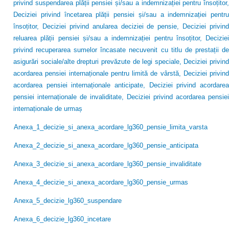
privind suspendarea plății pensiei și/sau a indemnizației pentru însoțitor,
Deciziei privind încetarea plății pensiei și/sau a indemnizației pentru
însoțitor, Deciziei privind anularea deciziei de pensie, Deciziei privind
reluarea plății pensiei și/sau a indemnizației pentru însoțitor, Deciziei
privind recuperarea sumelor încasate necuvenit cu titlu de prestații de
asigurări sociale/alte drepturi prevăzute de legi speciale, Deciziei privind
acordarea pensiei internaționale pentru limită de vârstă, Deciziei privind
acordarea pensiei internaționale anticipate, Deciziei privind acordarea
pensiei internaționale de invaliditate, Deciziei privind acordarea pensiei
internaționale de urmaș
Anexa_1_decizie_si_anexa_acordare_lg360_pensie_limita_varsta
Anexa_2_decizie_si_anexa_acordare_lg360_pensie_anticipata
Anexa_3_decizie_si_anexa_acordare_lg360_pensie_invaliditate
Anexa_4_decizie_si_anexa_acordare_lg360_pensie_urmas
Anexa_5_decizie_lg360_suspendare
Anexa_6_decizie_lg360_incetare