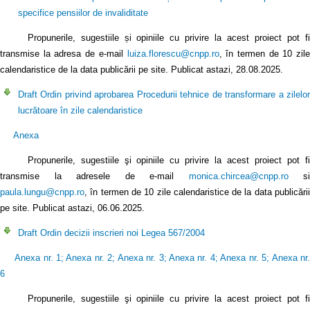
specifice pensiilor de invaliditate
Propunerile, sugestiile și opiniile cu privire la acest proiect pot fi
transmise la adresa de e-mail
luiza.florescu@cnpp.ro
, în termen de 10 zile
calendaristice de la data publicării pe site. Publicat astazi, 28.08.2025.
Draft Ordin privind aprobarea Procedurii tehnice de transformare a zilelor
lucrătoare în zile calendaristice
Anexa
Propunerile, sugestiile şi opiniile cu privire la acest proiect pot fi
transmise la adresele de e-mail
monica.chircea@cnpp.ro
si
paula.lungu@cnpp.ro
, în termen de 10 zile calendaristice de la data publicării
pe site. Publicat astazi, 06.06.2025.
Draft Ordin decizii inscrieri noi Legea 567/2004
Anexa nr. 1
;
Anexa nr. 2
;
Anexa nr. 3
;
Anexa nr. 4
;
Anexa nr. 5
;
Anexa nr
6
Propunerile, sugestiile şi opiniile cu privire la acest proiect pot fi