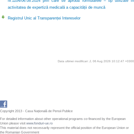
nr.1104/06.08.2024 prin care se aprobă formularele – tip utilizate în
activitatea de expertiză medicală a capacității de muncă
Registrul Unic al Transparenței Intereselor
Data ultimei modificari :J, 06 Aug 2026 10:12:47 +0300
Copyright 2013 - Casa Națională de Pensii Publice
For detailed information about other operational programs co-financed by the European
Union please visit
www.fonduri-ue.ro
This material does not necessarily represent the official position of the European Union or
the Romanian Government