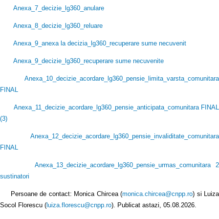
Anexa_7_decizie_lg360_anulare
Anexa_8_decizie_lg360_reluare
Anexa_9_anexa la decizia_lg360_recuperare sume necuvenit
Anexa_9_decizie_lg360_recuperare sume necuvenite
Anexa_10_decizie_acordare_lg360_pensie_limita_varsta_comunitara
FINAL
Anexa_11_decizie_acordare_lg360_pensie_anticipata_comunitara FINAL
(3
)
Anexa_12_decizie_acordare_lg360_pensie_invaliditate_comunitara
FINAL
Anexa_13_decizie_acordare_lg360_pensie_urmas_comunitara 2
sustinatori
Persoane de contact: Monica Chircea (
monica.chircea@cnpp.ro
) si Luiz
Socol Florescu (
luiza.florescu@cnpp.ro
). Publicat astazi, 05.08.2026.