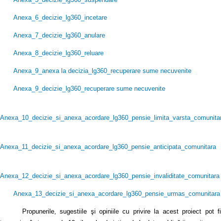
Anexa_6_decizie_lg360_incetare
Anexa_7_decizie_lg360_anulare
Anexa_8_decizie_lg360_reluare
Anexa_9_anexa la decizia_lg360_recuperare sume necuvenite
Anexa_9_decizie_lg360_recuperare sume necuvenite
Anexa_10_decizie_si_anexa_acordare_lg360_pensie_limita_varsta_comunita
Anexa_11_decizie_si_anexa_acordare_lg360_pensie_anticipata_comunitara
Anexa_12_decizie_si_anexa_acordare_lg360_pensie_invaliditate_comunitara
Anexa_13_decizie_si_anexa_acordare_lg360_pensie_urmas_comunitara
Propunerile, sugestiile şi opiniile cu privire la acest proiect pot fi