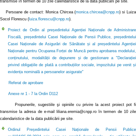
transmise în termen de 10 zile calendaristice de la data publicării pe site.
Persoane de contact: Monica Chircea (
monica.chircea@cnpp.ro
) si Luiz
Socol Florescu (
luiza.florescu@cnpp.ro
).
Proiect de Ordin al președintelui Agenției Naționale de Administrare
Fiscală, președintelui Casei Naționale de Pensii Publice, președintelui
Casei Naționale de Asigurări de Sănătate și al președintelui Agenției
Naționale pentru Ocuparea Forței de Muncă pentru aprobarea modelului,
conținutului, modalității de depunere și de gestionare a "Declarației
privind obligațiile de plată a contribuțiilor sociale, impozitului pe venit și
evidența nominală a persoanelor asigurate"
Referat de aprobare
Anexe nr 1 - 7 la Ordin D112
Propunerile, sugestiile şi opiniile cu privire la acest proiect pot fi
transmise la adresa de e-mail liliana.eremia@cnpp.ro în termen de 10 zile
calendaristice de la data publicării pe site.
Ordinul Președintelui Casei Naționale de Pensii Publice