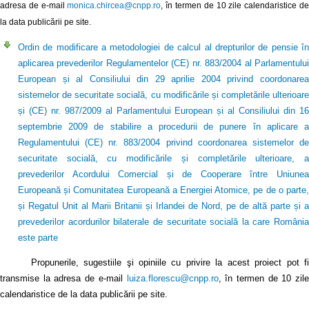
adresa de e-mail
monica.chircea@cnpp.ro
, în termen de 10 zile calendaristice d
la data publicării pe site.
Ordin de modificare a metodologiei de calcul al drepturilor de pensie în
aplicarea prevederilor Regulamentelor (CE) nr. 883/2004 al Parlamentului
European și al Consiliului din 29 aprilie 2004 privind coordonarea
sistemelor de securitate socială, cu modificările și completările ulterioare
și (CE) nr. 987/2009 al Parlamentului European și al Consiliului din 16
septembrie 2009 de stabilire a procedurii de punere în aplicare a
Regulamentului (CE) nr. 883/2004 privind coordonarea sistemelor de
securitate socială, cu modificările și completările ulterioare, a
prevederilor Acordului Comercial și de Cooperare între Uniunea
Europeană și Comunitatea Europeană a Energiei Atomice, pe de o parte,
și Regatul Unit al Marii Britanii și Irlandei de Nord, pe de altă parte și a
prevederilor acordurilor bilaterale de securitate socială la care România
este parte
Propunerile, sugestiile şi opiniile cu privire la acest proiect pot fi
transmise la adresa de e-mail
luiza.florescu@cnpp.ro
, în termen de 10 zile
calendaristice de la data publicării pe site.