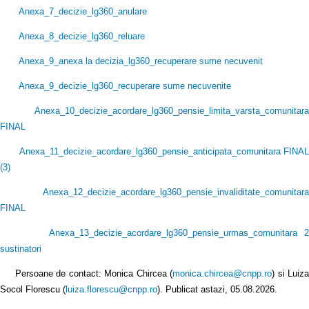
Anexa_7_decizie_lg360_anulare
Anexa_8_decizie_lg360_reluare
Anexa_9_anexa la decizia_lg360_recuperare sume necuvenit
Anexa_9_decizie_lg360_recuperare sume necuvenite
Anexa_10_decizie_acordare_lg360_pensie_limita_varsta_comunitara
FINAL
Anexa_11_decizie_acordare_lg360_pensie_anticipata_comunitara FINAL
(3
)
Anexa_12_decizie_acordare_lg360_pensie_invaliditate_comunitara
FINAL
Anexa_13_decizie_acordare_lg360_pensie_urmas_comunitara 2
sustinatori
Persoane de contact: Monica Chircea (
monica.chircea@cnpp.ro
) si Luiz
Socol Florescu (
luiza.florescu@cnpp.ro
). Publicat astazi, 05.08.2026.