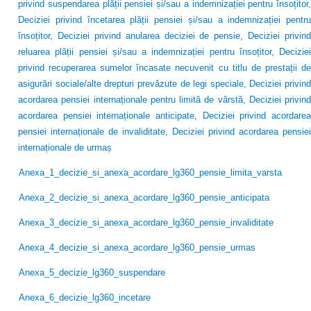
privind suspendarea plății pensiei și/sau a indemnizației pentru însoțitor,
Deciziei privind încetarea plății pensiei și/sau a indemnizației pentru
însoțitor, Deciziei privind anularea deciziei de pensie, Deciziei privind
reluarea plății pensiei și/sau a indemnizației pentru însoțitor, Deciziei
privind recuperarea sumelor încasate necuvenit cu titlu de prestații de
asigurări sociale/alte drepturi prevăzute de legi speciale, Deciziei privind
acordarea pensiei internaționale pentru limită de vârstă, Deciziei privind
acordarea pensiei internaționale anticipate, Deciziei privind acordarea
pensiei internaționale de invaliditate, Deciziei privind acordarea pensiei
internaționale de urmaș
Anexa_1_decizie_si_anexa_acordare_lg360_pensie_limita_varsta
Anexa_2_decizie_si_anexa_acordare_lg360_pensie_anticipata
Anexa_3_decizie_si_anexa_acordare_lg360_pensie_invaliditate
Anexa_4_decizie_si_anexa_acordare_lg360_pensie_urmas
Anexa_5_decizie_lg360_suspendare
Anexa_6_decizie_lg360_incetare