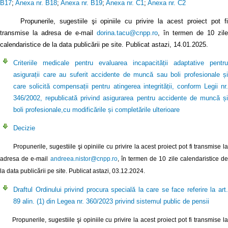
B17
;
Anexa nr. B18
;
Anexa nr. B19
;
Anexa nr. C1
;
Anexa nr. C2
Propunerile, sugestiile şi opiniile cu privire la acest proiect pot fi
transmise la adresa de e-mail
dorina.tacu@cnpp.ro
, în termen de 10 zile
calendaristice de la data publicării pe site. Publicat astazi, 14.01.2025.
Criteriile medicale pentru evaluarea incapacității adaptative pentru
asigurații care au suferit accidente de muncă sau boli profesionale și
care solicită compensații pentru atingerea integrității, conform Legii nr.
346/2002, republicată privind asigurarea pentru accidente de muncă și
boli profesionale,cu modificările și completările ulterioare
Decizie
Propunerile, sugestiile şi opiniile cu privire la acest proiect pot fi transmise la
adresa de e-mail
andreea.nistor@cnpp.ro
, în termen de 10 zile calendaristice d
la data publicării pe site. Publicat astazi, 03.12.2024.
Draftul Ordinului privind procura specială la care se face referire la art.
89 alin. (1) din Legea nr. 360/2023 privind sistemul public de pensii
Propunerile, sugestiile şi opiniile cu privire la acest proiect pot fi transmise la