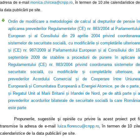
adresa de e-mail
monica.chircea@cnpp.ro
, în termen de 10 zile calendaristice d
la data publicării pe site.
Ordin de modificare a metodologiei de calcul al drepturilor de pensie în
aplicarea prevederilor Regulamentelor (CE) nr. 883/2004 al Parlamentului
European și al Consiliului din 29 aprilie 2004 privind coordonarea
sistemelor de securitate socială, cu modificările și completările ulterioare
și (CE) nr. 987/2009 al Parlamentului European și al Consiliului din 16
septembrie 2009 de stabilire a procedurii de punere în aplicare a
Regulamentului (CE) nr. 883/2004 privind coordonarea sistemelor de
securitate socială, cu modificările și completările ulterioare, a
prevederilor Acordului Comercial și de Cooperare între Uniunea
Europeană și Comunitatea Europeană a Energiei Atomice, pe de o parte,
și Regatul Unit al Marii Britanii și Irlandei de Nord, pe de altă parte și a
prevederilor acordurilor bilaterale de securitate socială la care România
este parte
Propunerile, sugestiile şi opiniile cu privire la acest proiect pot fi
transmise la adresa de e-mail
luiza.florescu@cnpp.ro
, în termen de 10 zile
calendaristice de la data publicării pe site.