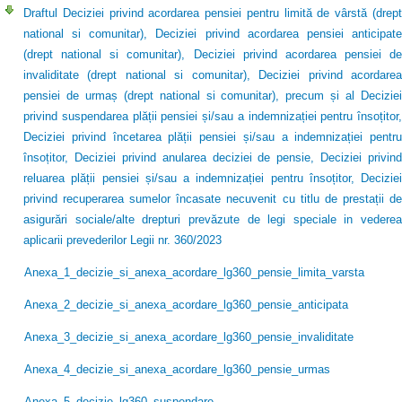
Draftul Deciziei privind acordarea pensiei pentru limită de vârstă (drept
national si comunitar), Deciziei privind acordarea pensiei anticipate
(drept national si comunitar), Deciziei privind acordarea pensiei de
invaliditate (drept national si comunitar), Deciziei privind acordarea
pensiei de urmaș (drept national si comunitar), precum și al Deciziei
privind suspendarea plății pensiei și/sau a indemnizației pentru însoțitor,
Deciziei privind încetarea plății pensiei și/sau a indemnizației pentru
însoțitor, Deciziei privind anularea deciziei de pensie, Deciziei privind
reluarea plății pensiei și/sau a indemnizației pentru însoțitor, Deciziei
privind recuperarea sumelor încasate necuvenit cu titlu de prestații de
asigurări sociale/alte drepturi prevăzute de legi speciale in vederea
aplicarii prevederilor Legii nr. 360/2023
Anexa_1_decizie_si_anexa_acordare_lg360_pensie_limita_varsta
Anexa_2_decizie_si_anexa_acordare_lg360_pensie_anticipata
Anexa_3_decizie_si_anexa_acordare_lg360_pensie_invaliditate
Anexa_4_decizie_si_anexa_acordare_lg360_pensie_urmas
Anexa_5_decizie_lg360_suspendare