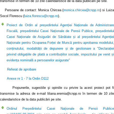
transmise în termen de 10 zile calendaristice de la data publicării pe site.
Persoane de contact: Monica Chircea (
monica.chircea@cnpp.ro
) si Luiz
Socol Florescu (
luiza.florescu@cnpp.ro
).
Proiect de Ordin al președintelui Agenției Naționale de Administrare
Fiscală, președintelui Casei Naționale de Pensii Publice, președintelui
Casei Naționale de Asigurări de Sănătate și al președintelui Agenției
Naționale pentru Ocuparea Forței de Muncă pentru aprobarea modelului,
conținutului, modalității de depunere și de gestionare a "Declarației
privind obligațiile de plată a contribuțiilor sociale, impozitului pe venit și
evidența nominală a persoanelor asigurate"
Referat de aprobare
Anexe nr 1 - 7 la Ordin D112
Propunerile, sugestiile şi opiniile cu privire la acest proiect pot fi
transmise la adresa de e-mail liliana.eremia@cnpp.ro în termen de 10 zile
calendaristice de la data publicării pe site.
Ordinul Președintelui Casei Naționale de Pensii Publice