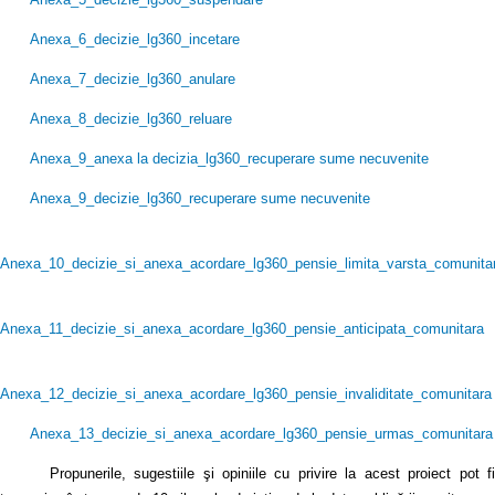
Anexa_6_decizie_lg360_incetare
Anexa_7_decizie_lg360_anulare
Anexa_8_decizie_lg360_reluare
Anexa_9_anexa la decizia_lg360_recuperare sume necuvenite
Anexa_9_decizie_lg360_recuperare sume necuvenite
Anexa_10_decizie_si_anexa_acordare_lg360_pensie_limita_varsta_comunita
Anexa_11_decizie_si_anexa_acordare_lg360_pensie_anticipata_comunitara
Anexa_12_decizie_si_anexa_acordare_lg360_pensie_invaliditate_comunitara
Anexa_13_decizie_si_anexa_acordare_lg360_pensie_urmas_comunitara
Propunerile, sugestiile şi opiniile cu privire la acest proiect pot fi