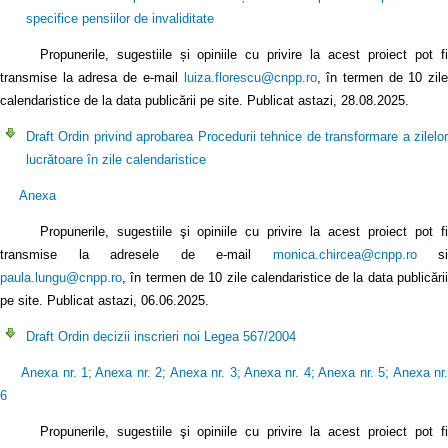
specifice pensiilor de invaliditate
Propunerile, sugestiile și opiniile cu privire la acest proiect pot fi
transmise la adresa de e-mail
luiza.florescu@cnpp.ro
, în termen de 10 zile
calendaristice de la data publicării pe site. Publicat astazi, 28.08.2025.
Draft Ordin privind aprobarea Procedurii tehnice de transformare a zilelor
lucrătoare în zile calendaristice
Anexa
Propunerile, sugestiile şi opiniile cu privire la acest proiect pot fi
transmise la adresele de e-mail
monica.chircea@cnpp.ro
si
paula.lungu@cnpp.ro
, în termen de 10 zile calendaristice de la data publicării
pe site. Publicat astazi, 06.06.2025.
Draft Ordin decizii inscrieri noi Legea 567/2004
Anexa nr. 1
;
Anexa nr. 2
;
Anexa nr. 3
;
Anexa nr. 4
;
Anexa nr. 5
;
Anexa nr
6
Propunerile, sugestiile şi opiniile cu privire la acest proiect pot fi