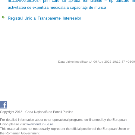
nr.1104/06.08.2024 prin care se aprobă formularele – tip utilizate în
activitatea de expertiză medicală a capacității de muncă
Registrul Unic al Transparenței Intereselor
Data ultimei modificari :J, 06 Aug 2026 10:12:47 +0300
Copyright 2013 - Casa Națională de Pensii Publice
For detailed information about other operational programs co-financed by the European
Union please visit
www.fonduri-ue.ro
This material does not necessarily represent the official position of the European Union or
the Romanian Government