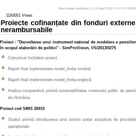
Data ultimei modificari :J, 26 Sep 2013 17:47:47 +0300
1193051 Views
Proiecte cofinanțate din fonduri externe
nerambursabile
Proiect
: "Dezvoltarea unui instrument național de modelare a pensiilo
în scopul elaborării de politici" - SimProVision, VS/2013/0275
Comunicat închidere proiect
Raport final implementare model_limba română
Raport final implementare model_limba engleză
Analiza comparativă privind sustenabilitatea sistemului public de pensii
din România
Proiect cod SMIS 26933
Studiul privind introducerea unui sistem unitar actualizat de proceduri
operaționale