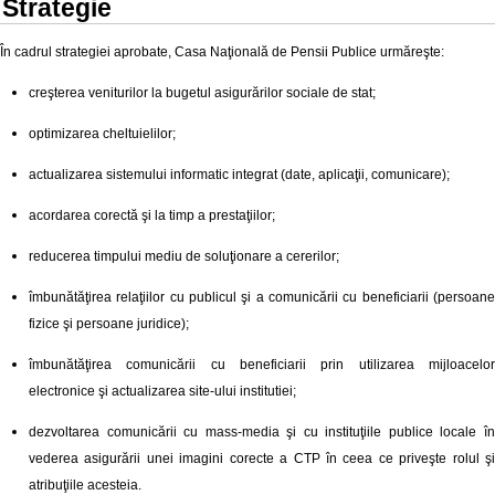
Strategie
În cadrul strategiei aprobate, Casa Naţională de Pensii Publice urmăreşte:
creşterea veniturilor la bugetul asigurărilor sociale de stat;
optimizarea cheltuielilor;
actualizarea sistemului informatic integrat (date, aplicaţii, comunicare);
acordarea corectă şi la timp a prestaţiilor;
reducerea timpului mediu de soluţionare a cererilor;
îmbunătăţirea relaţiilor cu publicul şi a comunicării cu beneficiarii (persoane
fizice şi persoane juridice);
îmbunătăţirea comunicării cu beneficiarii prin utilizarea mijloacelor
electronice şi actualizarea site-ului institutiei;
dezvoltarea comunicării cu mass-media şi cu instituţiile publice locale în
vederea asigurării unei imagini corecte a CTP în ceea ce priveşte rolul şi
atribuţiile acesteia.