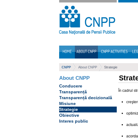
Skip to Content
HOME
ABOUT CNPP
CNPP ACTIVITIES
LEG
Navigation
CNPP
About CNPP
Strategie
Strat
About CNPP
Conducere
În cadrul s
Transparență
Transparență decizională
creşter
Misiune
Strategie
optimiz
Obiective
Interes public
actuali
acordar