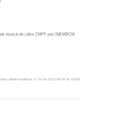
a
tății de muncă de către CNPP prin INEMRCM
Data ultimei modificari :V, 16 Oct 2015 09:49:18 +0300