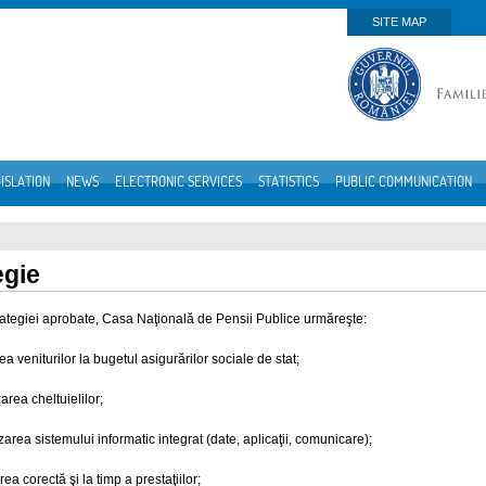
SITE MAP
ISLATION
NEWS
ELECTRONIC SERVICES
STATISTICS
PUBLIC COMMUNICATION
egie
trategiei aprobate, Casa Naţională de Pensii Publice urmăreşte:
ea veniturilor la bugetul asigurărilor sociale de stat;
area cheltuielilor;
zarea sistemului informatic integrat (date, aplicaţii, comunicare);
ea corectă şi la timp a prestaţiilor;