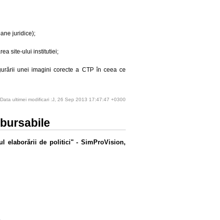
oane juridice);
a site-ului institutiei;
igurării unei imagini corecte a CTP în ceea ce
Data ultimei modificari :J, 26 Sep 2013 17:47:47 +0300
mbursabile
l elaborării de politici" - SimProVision,