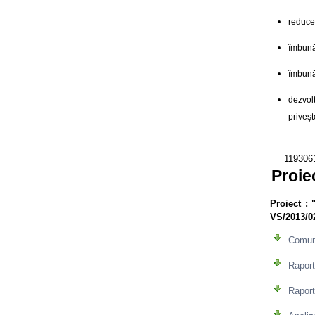
reducer
îmbunăt
îmbunăt
dezvol
priveşt
119306
Proie
Proiect
: 
VS/2013/0
Comuni
Raport
Raport