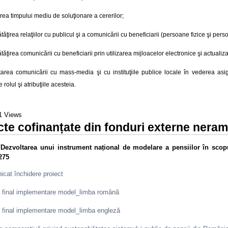
ea timpului mediu de soluţionare a cererilor;
ăţirea relaţiilor cu publicul şi a comunicării cu beneficiarii (persoane fizice şi pers
ăţirea comunicării cu beneficiarii prin utilizarea mijloacelor electronice şi actualizare
tarea comunicării cu mass-media şi cu instituţiile publice locale în vederea as
e rolul şi atribuţiile acesteia.
1 Views
cte cofinanțate din fonduri externe nera
"Dezvoltarea unui instrument național de modelare a pensiilor în scopu
275
cat închidere proiect
 final implementare model_limba română
 final implementare model_limba engleză