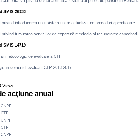
a comparativă privind sustenabilitatea sistemului public de pensii din Români
od SMIS 26933
l privind introducerea unui sistem unitar actualizat de proceduri operaționale
l privind furnizarea serviciilor de expertiză medicală și recuperarea capaci
od SMIS 14719
ar metodologic de evaluare a CTP
gie în domeniul evaluării CTP 2013-2017
4 Views
de acțiune anual
- CNPP
- CTP
- CNPP
- CTP
- CNPP