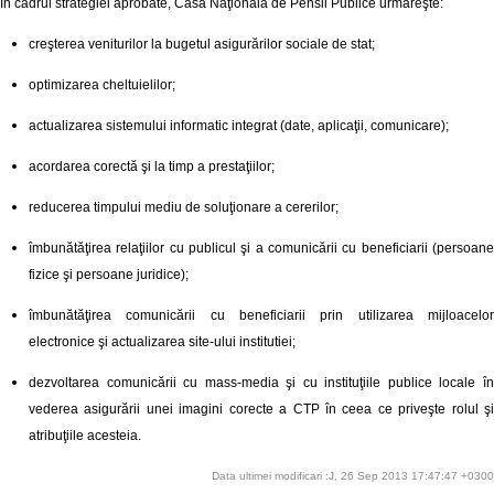
În cadrul strategiei aprobate, Casa Naţională de Pensii Publice urmăreşte:
creşterea veniturilor la bugetul asigurărilor sociale de stat;
optimizarea cheltuielilor;
actualizarea sistemului informatic integrat (date, aplicaţii, comunicare);
acordarea corectă şi la timp a prestaţiilor;
reducerea timpului mediu de soluţionare a cererilor;
îmbunătăţirea relaţiilor cu publicul şi a comunicării cu beneficiarii (persoane
fizice şi persoane juridice);
îmbunătăţirea comunicării cu beneficiarii prin utilizarea mijloacelor
electronice şi actualizarea site-ului institutiei;
dezvoltarea comunicării cu mass-media şi cu instituţiile publice locale în
vederea asigurării unei imagini corecte a CTP în ceea ce priveşte rolul şi
atribuţiile acesteia.
Data ultimei modificari :J, 26 Sep 2013 17:47:47 +0300