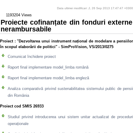
Data ultimei modificari :J, 26 Sep 2013 17:47:47 +0300
1193204 Views
Proiecte cofinanțate din fonduri externe
nerambursabile
Proiect
: "Dezvoltarea unui instrument național de modelare a pensiilo
în scopul elaborării de politici" - SimProVision, VS/2013/0275
Comunicat închidere proiect
Raport final implementare model_limba română
Raport final implementare model_limba engleză
Analiza comparativă privind sustenabilitatea sistemului public de pensii
din România
Proiect cod SMIS 26933
Studiul privind introducerea unui sistem unitar actualizat de proceduri
operaționale