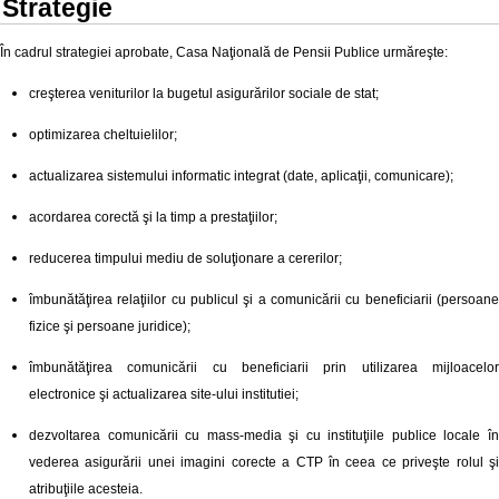
Strategie
În cadrul strategiei aprobate, Casa Naţională de Pensii Publice urmăreşte:
creşterea veniturilor la bugetul asigurărilor sociale de stat;
optimizarea cheltuielilor;
actualizarea sistemului informatic integrat (date, aplicaţii, comunicare);
acordarea corectă şi la timp a prestaţiilor;
reducerea timpului mediu de soluţionare a cererilor;
îmbunătăţirea relaţiilor cu publicul şi a comunicării cu beneficiarii (persoane
fizice şi persoane juridice);
îmbunătăţirea comunicării cu beneficiarii prin utilizarea mijloacelor
electronice şi actualizarea site-ului institutiei;
dezvoltarea comunicării cu mass-media şi cu instituţiile publice locale în
vederea asigurării unei imagini corecte a CTP în ceea ce priveşte rolul şi
atribuţiile acesteia.