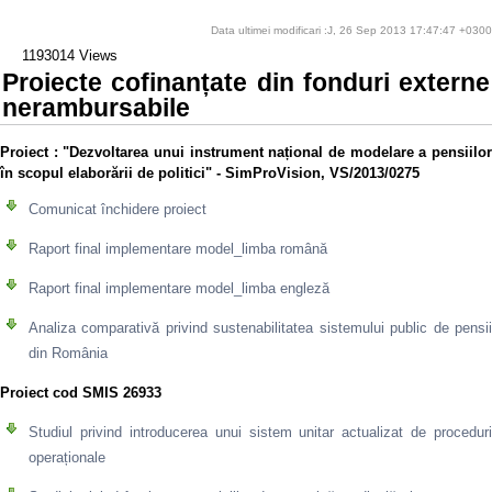
Data ultimei modificari :J, 26 Sep 2013 17:47:47 +0300
1193014 Views
Proiecte cofinanțate din fonduri externe
nerambursabile
Proiect
: "Dezvoltarea unui instrument național de modelare a pensiilo
în scopul elaborării de politici" - SimProVision, VS/2013/0275
Comunicat închidere proiect
Raport final implementare model_limba română
Raport final implementare model_limba engleză
Analiza comparativă privind sustenabilitatea sistemului public de pensii
din România
Proiect cod SMIS 26933
Studiul privind introducerea unui sistem unitar actualizat de proceduri
operaționale