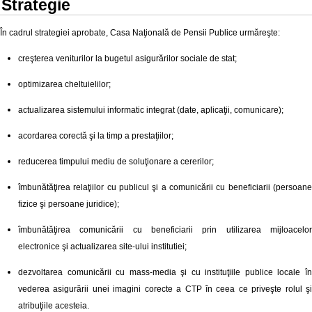
Strategie
În cadrul strategiei aprobate, Casa Naţională de Pensii Publice urmăreşte:
creşterea veniturilor la bugetul asigurărilor sociale de stat;
optimizarea cheltuielilor;
actualizarea sistemului informatic integrat (date, aplicaţii, comunicare);
acordarea corectă şi la timp a prestaţiilor;
reducerea timpului mediu de soluţionare a cererilor;
îmbunătăţirea relaţiilor cu publicul şi a comunicării cu beneficiarii (persoane
fizice şi persoane juridice);
îmbunătăţirea comunicării cu beneficiarii prin utilizarea mijloacelor
electronice şi actualizarea site-ului institutiei;
dezvoltarea comunicării cu mass-media şi cu instituţiile publice locale în
vederea asigurării unei imagini corecte a CTP în ceea ce priveşte rolul şi
atribuţiile acesteia.