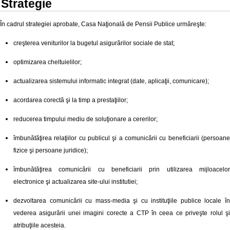
Strategie
În cadrul strategiei aprobate, Casa Naţională de Pensii Publice urmăreşte:
creşterea veniturilor la bugetul asigurărilor sociale de stat;
optimizarea cheltuielilor;
actualizarea sistemului informatic integrat (date, aplicaţii, comunicare);
acordarea corectă şi la timp a prestaţiilor;
reducerea timpului mediu de soluţionare a cererilor;
îmbunătăţirea relaţiilor cu publicul şi a comunicării cu beneficiarii (persoane
fizice şi persoane juridice);
îmbunătăţirea comunicării cu beneficiarii prin utilizarea mijloacelor
electronice şi actualizarea site-ului institutiei;
dezvoltarea comunicării cu mass-media şi cu instituţiile publice locale în
vederea asigurării unei imagini corecte a CTP în ceea ce priveşte rolul şi
atribuţiile acesteia.