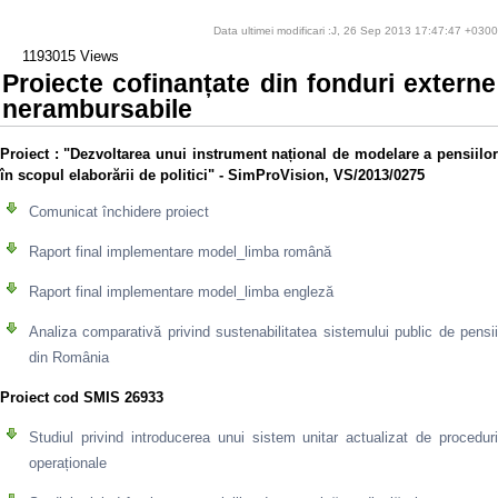
Data ultimei modificari :J, 26 Sep 2013 17:47:47 +0300
1193015 Views
Proiecte cofinanțate din fonduri externe
nerambursabile
Proiect
: "Dezvoltarea unui instrument național de modelare a pensiilo
în scopul elaborării de politici" - SimProVision, VS/2013/0275
Comunicat închidere proiect
Raport final implementare model_limba română
Raport final implementare model_limba engleză
Analiza comparativă privind sustenabilitatea sistemului public de pensii
din România
Proiect cod SMIS 26933
Studiul privind introducerea unui sistem unitar actualizat de proceduri
operaționale