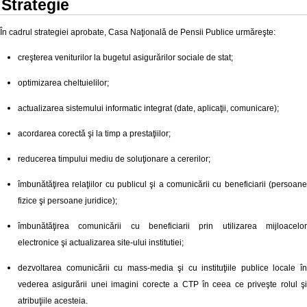
Strategie
În cadrul strategiei aprobate, Casa Naţională de Pensii Publice urmăreşte:
creşterea veniturilor la bugetul asigurărilor sociale de stat;
optimizarea cheltuielilor;
actualizarea sistemului informatic integrat (date, aplicaţii, comunicare);
acordarea corectă şi la timp a prestaţiilor;
reducerea timpului mediu de soluţionare a cererilor;
îmbunătăţirea relaţiilor cu publicul şi a comunicării cu beneficiarii (persoane
fizice şi persoane juridice);
îmbunătăţirea comunicării cu beneficiarii prin utilizarea mijloacelor
electronice şi actualizarea site-ului institutiei;
dezvoltarea comunicării cu mass-media şi cu instituţiile publice locale în
vederea asigurării unei imagini corecte a CTP în ceea ce priveşte rolul şi
atribuţiile acesteia.