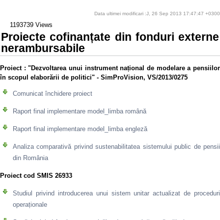
Data ultimei modificari :J, 26 Sep 2013 17:47:47 +0300
1193739 Views
Proiecte cofinanțate din fonduri externe
nerambursabile
Proiect
: "Dezvoltarea unui instrument național de modelare a pensiilo
în scopul elaborării de politici" - SimProVision, VS/2013/0275
Comunicat închidere proiect
Raport final implementare model_limba română
Raport final implementare model_limba engleză
Analiza comparativă privind sustenabilitatea sistemului public de pensii
din România
Proiect cod SMIS 26933
Studiul privind introducerea unui sistem unitar actualizat de proceduri
operaționale