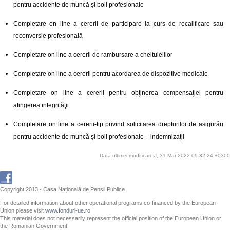
pentru accidente de muncă și boli profesionale
Completare on line a cererii de participare la curs de recalificare sau
reconversie profesională
Completare on line a cererii de rambursare a cheltuielilor
Completare on line a cererii pentru acordarea de dispozitive medicale
Completare on line a cererii pentru obţinerea compensaţiei pentru
atingerea integrităţii
Completare on line a cererii-tip privind solicitarea drepturilor de asigurări
pentru accidente de muncă și boli profesionale – indemnizaţii
Data ultimei modificari :J, 31 Mar 2022 09:32:24 +0300
Copyright 2013 - Casa Națională de Pensii Publice
For detailed information about other operational programs co-financed by the European
Union please visit
www.fonduri-ue.ro
This material does not necessarily represent the official position of the European Union or
the Romanian Government