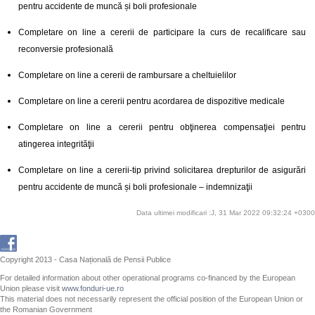
pentru accidente de muncă și boli profesionale
Completare on line a cererii de participare la curs de recalificare sau
reconversie profesională
Completare on line a cererii de rambursare a cheltuielilor
Completare on line a cererii pentru acordarea de dispozitive medicale
Completare on line a cererii pentru obţinerea compensaţiei pentru
atingerea integrităţii
Completare on line a cererii-tip privind solicitarea drepturilor de asigurări
pentru accidente de muncă și boli profesionale – indemnizaţii
Data ultimei modificari :J, 31 Mar 2022 09:32:24 +0300
Copyright 2013 - Casa Națională de Pensii Publice
For detailed information about other operational programs co-financed by the European
Union please visit
www.fonduri-ue.ro
This material does not necessarily represent the official position of the European Union or
the Romanian Government