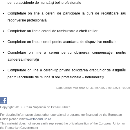
pentru accidente de muncă și boli profesionale
Completare on line a cererii de participare la curs de recalificare sau
reconversie profesională
Completare on line a cererii de rambursare a cheltuielilor
Completare on line a cererii pentru acordarea de dispozitive medicale
Completare on line a cererii pentru obţinerea compensaţiei pentru
atingerea integrităţii
Completare on line a cererii-tip privind solicitarea drepturilor de asigurări
pentru accidente de muncă și boli profesionale – indemnizaţii
Data ultimei modificari :J, 31 Mar 2022 09:32:24 +0300
Copyright 2013 - Casa Națională de Pensii Publice
For detailed information about other operational programs co-financed by the European
Union please visit
www.fonduri-ue.ro
This material does not necessarily represent the official position of the European Union or
the Romanian Government