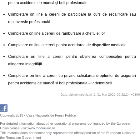
pentru accidente de muncă și boli profesionale
Completare on line a cererii de participare la curs de recalificare sau
reconversie profesională
Completare on line a cererii de rambursare a cheltuielilor
Completare on line a cererii pentru acordarea de dispozitive medicale
Completare on line a cererii pentru obţinerea compensaţiei pentru
atingerea integrităţii
Completare on line a cererii-tip privind solicitarea drepturilor de asigurări
pentru accidente de muncă și boli profesionale – indemnizaţii
Data ultimei modificari :J, 31 Mar 2022 09:32:24 +0300
Copyright 2013 - Casa Națională de Pensii Publice
For detailed information about other operational programs co-financed by the European
Union please visit
www.fonduri-ue.ro
This material does not necessarily represent the official position of the European Union or
the Romanian Government