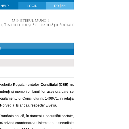
HELP
LOGIN
RO
EN
T
vederile
Regulamentelor Consiliului (CEE) nr.
pendenţi şi membrilor familiilor acestora care se
gulamentului Consiliului nr. 1408/71, în relaţia
Norvegia, Islanda), respectiv Elveţia.
 România aplică, în domeniul securităţii sociale,
04 privind coordonarea sistemelor de securitate