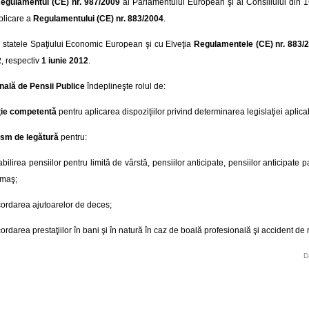
egulamentul (CE) nr. 987/2009
al Parlamentului European şi al Consiliului din 1
plicare a
Regulamentului (CE) nr. 883/2004
.
cu statele Spaţiului Economic European şi cu Elveţia
Regulamentele (CE) nr. 883/
2
, respectiv
1 iunie 2012
.
nală de Pensii Publice
îndeplineşte rolul de:
uţie competentă
pentru aplicarea dispoziţiilor privind determinarea legislaţiei aplica
sm de legătură
pentru:
abilirea pensiilor pentru limită de vârstă, pensiilor anticipate, pensiilor anticipate pa
rmaş;
ordarea ajutoarelor de deces;
ordarea prestaţiilor în bani şi în natură în caz de boală profesională şi accident d
D