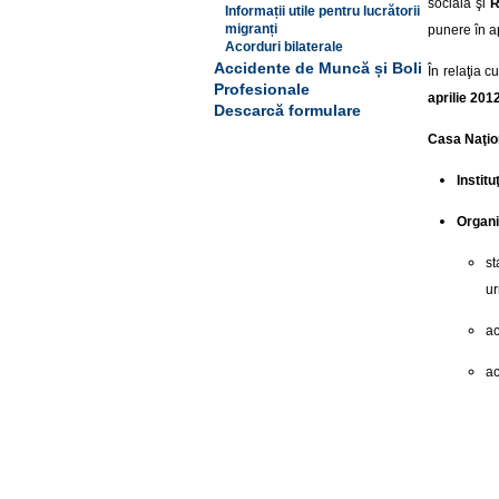
socială şi
R
Informații utile pentru lucrătorii
migranți
punere în a
Acorduri bilaterale
Accidente de Muncă și Boli
În relaţia 
Profesionale
aprilie 201
Descarcă formulare
Casa Naţio
Instit
Organi
st
u
ac
ac