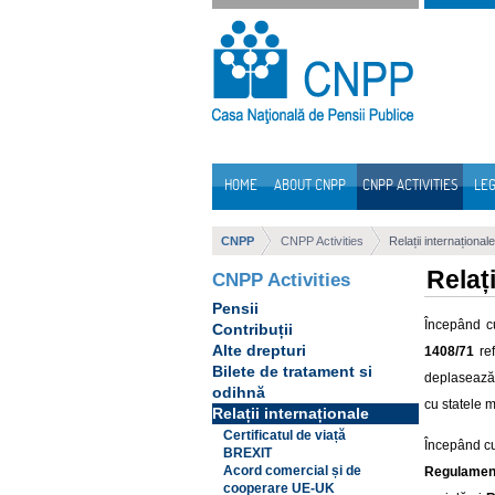
Skip to Content
HOME
ABOUT CNPP
CNPP ACTIVITIES
LEG
Navigation
CNPP
CNPP Activities
Relații internaționale
Relați
CNPP Activities
Pensii
Începând c
Contribuții
Alte drepturi
1408/71
ref
Bilete de tratament si
deplasează 
odihnă
cu statele 
Relații internaționale
Certificatul de viață
Începând c
BREXIT
Acord comercial și de
Regulament
cooperare UE-UK