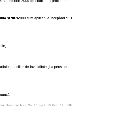
6 septembrie 2009 de stabilire a procedurii de
2004 şi 987/2009
sunt aplicabile începând cu
1
bile;
rţiale, pensiilor de invaliditate şi a pensiilor de
e muncă.
ata ultimei modificari :Ma, 17 Sep 2013 15:05:11 +0300