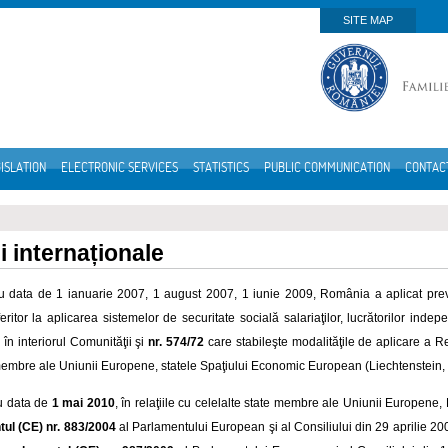
SITE MAP
ISLATION
ELECTRONIC SERVICES
STATISTICS
PUBLIC COMMUNICATION
CONTAC
i internaționale
u data de 1 ianuarie 2007, 1 august 2007, 1 iunie 2009, România a aplicat pre
eritor la aplicarea sistemelor de securitate socială salariaţilor, lucrătorilor inde
în interiorul Comunităţii şi
nr. 574/72
care stabileşte modalităţile de aplicare a Re
membre ale Uniunii Europene, statele Spaţiului Economic European (Liechtenstein, 
u data de
1 mai 2010
, în relaţiile cu celelalte state membre ale Uniunii Europene,
ul (CE) nr. 883/2004
al Parlamentului European şi al Consiliului din 29 aprilie 20