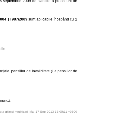
6 septembrie 2009 de stabilire a procedurii de
2004 şi 987/2009
sunt aplicabile începând cu
1
bile;
rţiale, pensiilor de invaliditate şi a pensiilor de
e muncă.
ata ultimei modificari :Ma, 17 Sep 2013 15:05:11 +0300