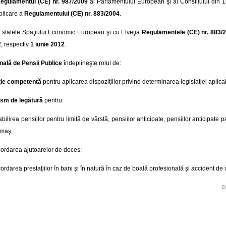
egulamentul (CE) nr. 987/2009
al Parlamentului European şi al Consiliului din 1
plicare a
Regulamentului (CE) nr. 883/2004
.
cu statele Spaţiului Economic European şi cu Elveţia
Regulamentele (CE) nr. 883/
2
, respectiv
1 iunie 2012
.
nală de Pensii Publice
îndeplineşte rolul de:
uţie competentă
pentru aplicarea dispoziţiilor privind determinarea legislaţiei aplica
sm de legătură
pentru:
abilirea pensiilor pentru limită de vârstă, pensiilor anticipate, pensiilor anticipate pa
rmaş;
ordarea ajutoarelor de deces;
ordarea prestaţiilor în bani şi în natură în caz de boală profesională şi accident d
D