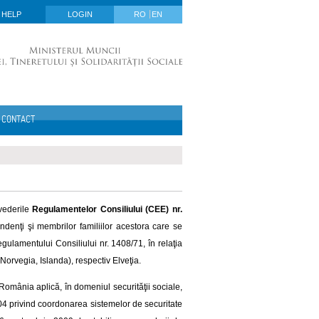
HELP
LOGIN
RO
EN
CONTACT
vederile
Regulamentelor Consiliului (CEE) nr.
pendenţi şi membrilor familiilor acestora care se
gulamentului Consiliului nr. 1408/71, în relaţia
Norvegia, Islanda), respectiv Elveţia.
 România aplică, în domeniul securităţii sociale,
04 privind coordonarea sistemelor de securitate