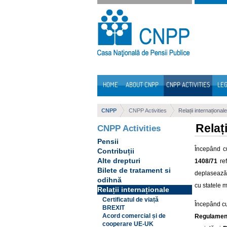
Skip to Content
HOME
ABOUT CNPP
CNPP ACTIVITIES
LEG
Navigation
CNPP
CNPP Activities
Relații internaționale
Relați
CNPP Activities
Pensii
Începând c
Contribuții
Alte drepturi
1408/71
ref
Bilete de tratament si
deplasează 
odihnă
cu statele 
Relații internaționale
Certificatul de viață
Începând c
BREXIT
Acord comercial și de
Regulament
cooperare UE-UK