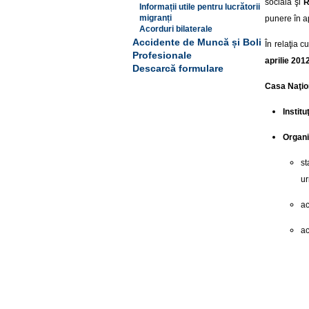
socială şi
R
Informații utile pentru lucrătorii
migranți
punere în a
Acorduri bilaterale
Accidente de Muncă și Boli
În relaţia 
Profesionale
aprilie 201
Descarcă formulare
Casa Naţio
Instit
Organi
st
u
ac
ac