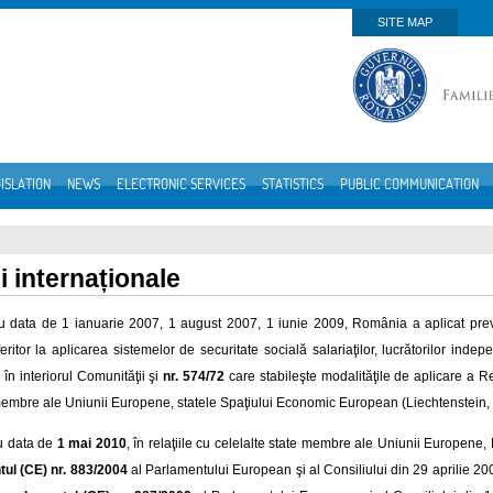
SITE MAP
ISLATION
NEWS
ELECTRONIC SERVICES
STATISTICS
PUBLIC COMMUNICATION
i internaționale
u data de 1 ianuarie 2007, 1 august 2007, 1 iunie 2009, România a aplicat pre
eritor la aplicarea sistemelor de securitate socială salariaţilor, lucrătorilor inde
în interiorul Comunităţii şi
nr. 574/72
care stabileşte modalităţile de aplicare a Re
membre ale Uniunii Europene, statele Spaţiului Economic European (Liechtenstein, 
u data de
1 mai 2010
, în relaţiile cu celelalte state membre ale Uniunii Europene,
ul (CE) nr. 883/2004
al Parlamentului European şi al Consiliului din 29 aprilie 20