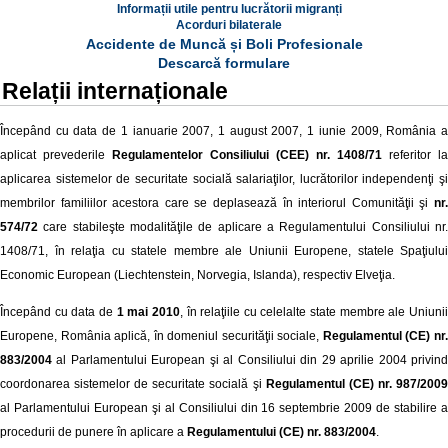
Informații utile pentru lucrătorii migranți
Acorduri bilaterale
Accidente de Muncă și Boli Profesionale
Descarcă formulare
Relații internaționale
Începând cu data de 1 ianuarie 2007, 1 august 2007, 1 iunie 2009, România a
aplicat prevederile
Regulamentelor Consiliului (CEE) nr. 1408/71
referitor la
aplicarea sistemelor de securitate socială salariaţilor, lucrătorilor independenţi şi
membrilor familiilor acestora care se deplasează în interiorul Comunităţii şi
nr.
574/72
care stabileşte modalităţile de aplicare a Regulamentului Consiliului nr.
1408/71, în relaţia cu statele membre ale Uniunii Europene, statele Spaţiului
Economic European (Liechtenstein, Norvegia, Islanda), respectiv Elveţia.
Începând cu data de
1 mai 2010
, în relaţiile cu celelalte state membre ale Uniuni
Europene, România aplică, în domeniul securităţii sociale,
Regulamentul (CE) nr
883/2004
al Parlamentului European şi al Consiliului din 29 aprilie 2004 privind
coordonarea sistemelor de securitate socială şi
Regulamentul (CE) nr. 987/200
al Parlamentului European şi al Consiliului din 16 septembrie 2009 de stabilire a
procedurii de punere în aplicare a
Regulamentului (CE) nr. 883/2004
.