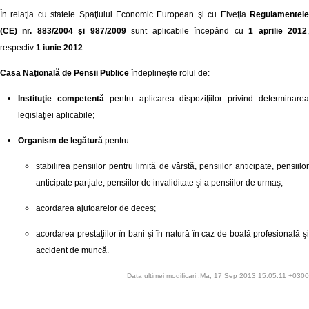
În relaţia cu statele Spaţiului Economic European şi cu Elveţia
Regulamentel
(CE) nr. 883/2004 şi 987/2009
sunt aplicabile începând cu
1 aprilie 2012
respectiv
1 iunie 2012
.
Casa Naţională de Pensii Publice
îndeplineşte rolul de:
Instituţie competentă
pentru aplicarea dispoziţiilor privind determinare
legislaţiei aplicabile;
Organism de legătură
pentru:
stabilirea pensiilor pentru limită de vârstă, pensiilor anticipate, pensiilor
anticipate parţiale, pensiilor de invaliditate şi a pensiilor de urmaş;
acordarea ajutoarelor de deces;
acordarea prestaţiilor în bani şi în natură în caz de boală profesională şi
accident de muncă.
Data ultimei modificari :Ma, 17 Sep 2013 15:05:11 +0300