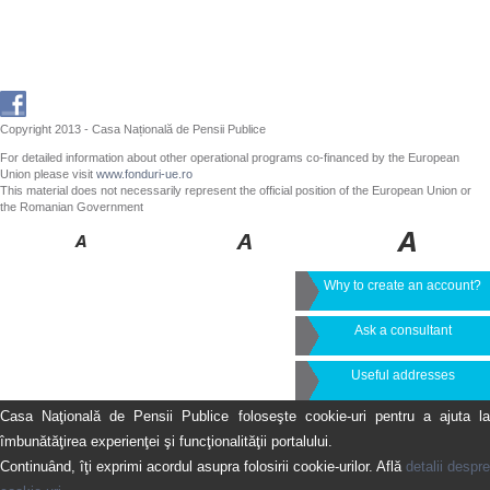
Copyright 2013 - Casa Națională de Pensii Publice
For detailed information about other operational programs co-financed by the European
Union please visit
www.fonduri-ue.ro
This material does not necessarily represent the official position of the European Union or
the Romanian Government
Why to create an account?
Ask a consultant
Useful addresses
Casa Naţională de Pensii Publice foloseşte cookie-uri pentru a ajuta la
îmbunătăţirea experienţei şi funcţionalităţii portalului.
Continuând, îţi exprimi acordul asupra folosirii cookie-urilor. Află
detalii despre