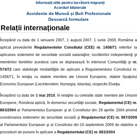
Informații utile pentru lucrătorii migranți
Acorduri bilaterale
Accidente de Muncă și Boli Profesionale
Descarcă formulare
Relații internaționale
Începând cu data de 1 ianuarie 2007, 1 august 2007, 1 iunie 2009, România a
aplicat prevederile
Regulamentelor Consiliului (CEE) nr. 1408/71
referitor la
aplicarea sistemelor de securitate socială salariaţilor, lucrătorilor independenţi şi
membrilor familiilor acestora care se deplasează în interiorul Comunităţii şi
nr.
574/72
care stabileşte modalităţile de aplicare a Regulamentului Consiliului nr.
1408/71, în relaţia cu statele membre ale Uniunii Europene, statele Spaţiului
Economic European (Liechtenstein, Norvegia, Islanda), respectiv Elveţia.
Începând cu data de
1 mai 2010
, în relaţiile cu celelalte state membre ale Uniuni
Europene, România aplică, în domeniul securităţii sociale,
Regulamentul (CE) nr
883/2004
al Parlamentului European şi al Consiliului din 29 aprilie 2004 privind
coordonarea sistemelor de securitate socială şi
Regulamentul (CE) nr. 987/200
al Parlamentului European şi al Consiliului din 16 septembrie 2009 de stabilire a
procedurii de punere în aplicare a
Regulamentului (CE) nr. 883/2004
.