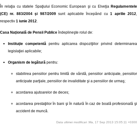
În relaţia cu statele Spaţiului Economic European şi cu Elveţia
Regulamentel
(CE) nr. 883/2004 şi 987/2009
sunt aplicabile începând cu
1 aprilie 2012
respectiv
1 iunie 2012
.
Casa Naţională de Pensii Publice
îndeplineşte rolul de:
Instituţie competentă
pentru aplicarea dispoziţiilor privind determinare
legislaţiei aplicabile;
Organism de legătură
pentru:
stabilirea pensiilor pentru limită de vârstă, pensiilor anticipate, pensiilor
anticipate parţiale, pensiilor de invaliditate şi a pensiilor de urmaş;
acordarea ajutoarelor de deces;
acordarea prestaţiilor în bani şi în natură în caz de boală profesională şi
accident de muncă.
Data ultimei modificari :Ma, 17 Sep 2013 15:05:11 +0300