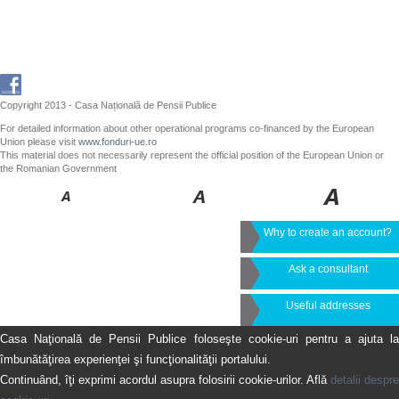
Copyright 2013 - Casa Națională de Pensii Publice
For detailed information about other operational programs co-financed by the European
Union please visit
www.fonduri-ue.ro
This material does not necessarily represent the official position of the European Union or
the Romanian Government
Why to create an account?
Ask a consultant
Useful addresses
Casa Naţională de Pensii Publice foloseşte cookie-uri pentru a ajuta la
îmbunătăţirea experienţei şi funcţionalităţii portalului.
Continuând, îţi exprimi acordul asupra folosirii cookie-urilor. Află
detalii despre