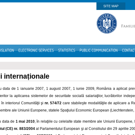
SITE MAP
ISLATION
ELECTRONIC SERVICES
STATISTICS
PUBLIC COMMUNICATION
CONTAC
i internaționale
u data de 1 ianuarie 2007, 1 august 2007, 1 iunie 2009, România a aplicat pre
eritor la aplicarea sistemelor de securitate socială salariaţilor, lucrătorilor inde
în interiorul Comunităţii şi
nr. 574/72
care stabileşte modalităţile de aplicare a Re
membre ale Uniunii Europene, statele Spaţiului Economic European (Liechtenstein, 
u data de
1 mai 2010
, în relaţiile cu celelalte state membre ale Uniunii Europene,
ul (CE) nr. 883/2004
al Parlamentului European şi al Consiliului din 29 aprilie 20