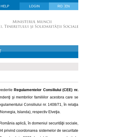
HELP
LOGIN
RO
EN
T
vederile
Regulamentelor Consiliului (CEE) nr.
pendenţi şi membrilor familiilor acestora care se
gulamentului Consiliului nr. 1408/71, în relaţia
Norvegia, Islanda), respectiv Elveţia.
 România aplică, în domeniul securităţii sociale,
04 privind coordonarea sistemelor de securitate