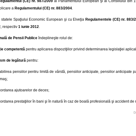
egulamentul (CE) nr. 987/2009
al Parlamentului European şi al Consiliului din 1
plicare a
Regulamentului (CE) nr. 883/2004
.
cu statele Spaţiului Economic European şi cu Elveţia
Regulamentele (CE) nr. 883/
2
, respectiv
1 iunie 2012
.
nală de Pensii Publice
îndeplineşte rolul de:
uţie competentă
pentru aplicarea dispoziţiilor privind determinarea legislaţiei aplica
sm de legătură
pentru:
abilirea pensiilor pentru limită de vârstă, pensiilor anticipate, pensiilor anticipate pa
rmaş;
ordarea ajutoarelor de deces;
ordarea prestaţiilor în bani şi în natură în caz de boală profesională şi accident d
D