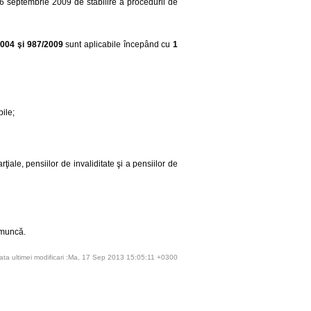
6 septembrie 2009 de stabilire a procedurii de
2004 şi 987/2009
sunt aplicabile începând cu
1
bile;
rţiale, pensiilor de invaliditate şi a pensiilor de
e muncă.
ata ultimei modificari :Ma, 17 Sep 2013 15:05:11 +0300