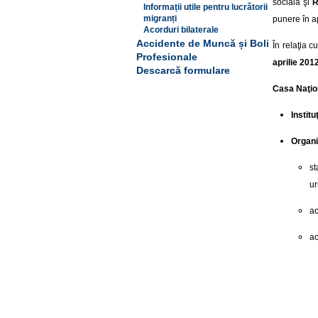
socială şi
R
Informații utile pentru lucrătorii
migranți
punere în a
Acorduri bilaterale
Accidente de Muncă și Boli
În relaţia 
Profesionale
aprilie 201
Descarcă formulare
Casa Naţio
Instit
Organi
st
u
ac
ac