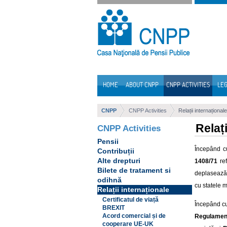
Skip to Content
HOME
ABOUT CNPP
CNPP ACTIVITIES
LEG
Navigation
CNPP
CNPP Activities
Relații internaționale
Relați
CNPP Activities
Pensii
Începând c
Contribuții
Alte drepturi
1408/71
ref
Bilete de tratament si
deplasează 
odihnă
cu statele 
Relații internaționale
Certificatul de viață
Începând c
BREXIT
Acord comercial și de
Regulament
cooperare UE-UK