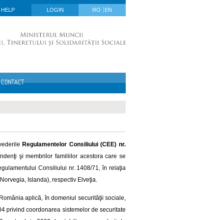
HELP
LOGIN
RO
EN
CONTACT
vederile
Regulamentelor Consiliului (CEE) nr.
pendenţi şi membrilor familiilor acestora care se
gulamentului Consiliului nr. 1408/71, în relaţia
Norvegia, Islanda), respectiv Elveţia.
 România aplică, în domeniul securităţii sociale,
04 privind coordonarea sistemelor de securitate