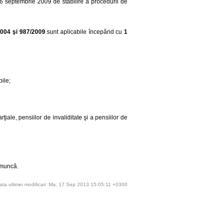
6 septembrie 2009 de stabilire a procedurii de
2004 şi 987/2009
sunt aplicabile începând cu
1
bile;
rţiale, pensiilor de invaliditate şi a pensiilor de
e muncă.
ata ultimei modificari :Ma, 17 Sep 2013 15:05:11 +0300