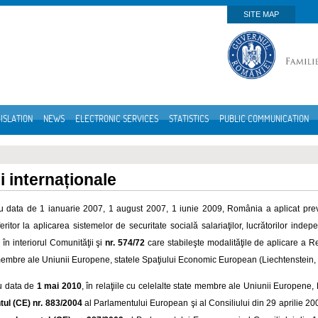
SITE MAP
ISLATION
NEWS
ELECTRONIC SERVICES
STATISTICS
PUBLIC COMMUNICATION
i internaționale
u data de 1 ianuarie 2007, 1 august 2007, 1 iunie 2009, România a aplicat pre
eritor la aplicarea sistemelor de securitate socială salariaţilor, lucrătorilor inde
în interiorul Comunităţii şi
nr. 574/72
care stabileşte modalităţile de aplicare a Re
membre ale Uniunii Europene, statele Spaţiului Economic European (Liechtenstein, 
u data de
1 mai 2010
, în relaţiile cu celelalte state membre ale Uniunii Europene,
ul (CE) nr. 883/2004
al Parlamentului European şi al Consiliului din 29 aprilie 20