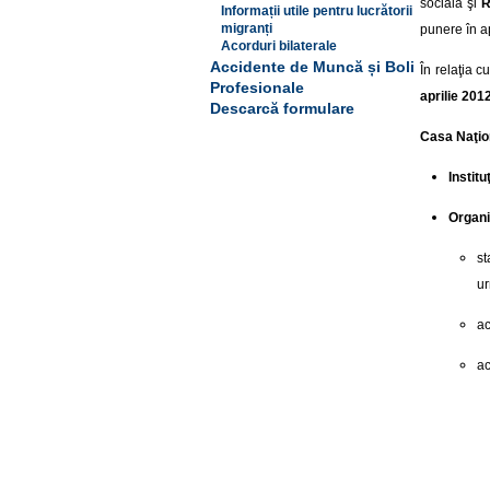
socială şi
R
Informații utile pentru lucrătorii
migranți
punere în a
Acorduri bilaterale
Accidente de Muncă și Boli
În relaţia 
Profesionale
aprilie 201
Descarcă formulare
Casa Naţio
Instit
Organi
st
u
ac
ac