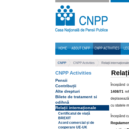
Skip to Content
HOME
ABOUT CNPP
CNPP ACTIVITIES
LEG
Navigation
CNPP
CNPP Activities
Relații internaționale
Relați
CNPP Activities
Pensii
Începând c
Contribuții
Alte drepturi
1408/71
ref
Bilete de tratament si
deplasează 
odihnă
cu statele 
Relații internaționale
Certificatul de viață
Începând c
BREXIT
Acord comercial și de
Regulament
cooperare UE-UK