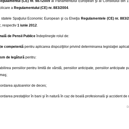
egulamentul (CE) nr. 987/2009
al Parlamentului European şi al Consiliului din 1
plicare a
Regulamentului (CE) nr. 883/2004
.
cu statele Spaţiului Economic European şi cu Elveţia
Regulamentele (CE) nr. 883/
2
, respectiv
1 iunie 2012
.
nală de Pensii Publice
îndeplineşte rolul de:
uţie competentă
pentru aplicarea dispoziţiilor privind determinarea legislaţiei aplica
sm de legătură
pentru:
abilirea pensiilor pentru limită de vârstă, pensiilor anticipate, pensiilor anticipate pa
rmaş;
ordarea ajutoarelor de deces;
ordarea prestaţiilor în bani şi în natură în caz de boală profesională şi accident d
D