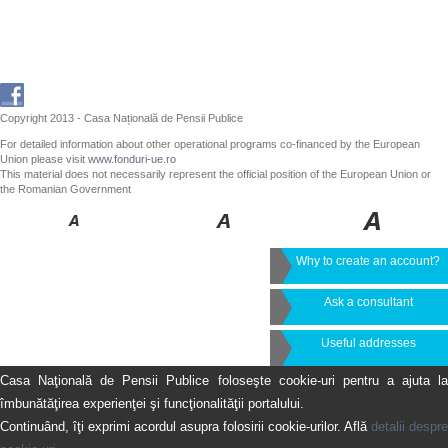
Copyright 2013 - Casa Națională de Pensii Publice
For detailed information about other operational programs co-financed by the European
Union please visit
www.fonduri-ue.ro
This material does not necessarily represent the official position of the European Union or
the Romanian Government
Why to create an account?
Ask a consultant
Useful addresses
Casa Naţională de Pensii Publice foloseşte cookie-uri pentru a ajuta la
îmbunătăţirea experienţei şi funcţionalităţii portalului.
Continuând, îţi exprimi acordul asupra folosirii cookie-urilor. Află
detalii despre