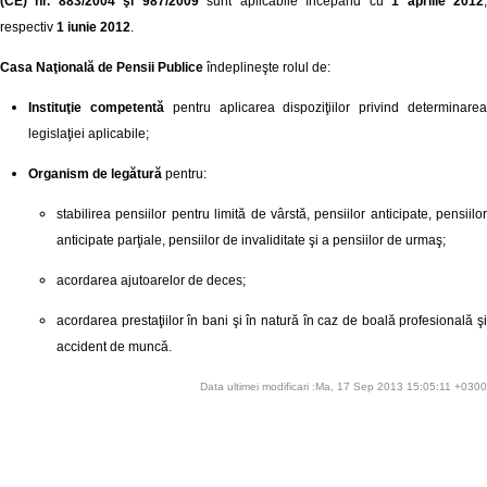
(CE) nr. 883/2004 şi 987/2009
sunt aplicabile începând cu
1 aprilie 2012
respectiv
1 iunie 2012
.
Casa Naţională de Pensii Publice
îndeplineşte rolul de:
Instituţie competentă
pentru aplicarea dispoziţiilor privind determinare
legislaţiei aplicabile;
Organism de legătură
pentru:
stabilirea pensiilor pentru limită de vârstă, pensiilor anticipate, pensiilor
anticipate parţiale, pensiilor de invaliditate şi a pensiilor de urmaş;
acordarea ajutoarelor de deces;
acordarea prestaţiilor în bani şi în natură în caz de boală profesională şi
accident de muncă.
Data ultimei modificari :Ma, 17 Sep 2013 15:05:11 +0300