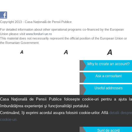
Copyright 2013 - Casa Națională de Pensii Publice
For detailed information about other operational programs co-financed by the European
Union please visit
www.fonduri-ue.ro
This material does not necessarily represent the official position of the European Union or
the Romanian Government
Why to create an account?
Ask a consultant
Useful addresses
Casa Naţională de Pensii Publice foloseşte cookie-uri pentru a ajuta la
îmbunătăţirea experienţei şi funcţionalităţii portalului.
Continuând, îţi exprimi acordul asupra folosirii cookie-urilor. Află
detalii despre
cookie-uri.
Sunt de acord