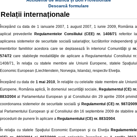
Accidente de Muncă și Boli Profesionale
Descarcă formulare
Relații internaționale
Începând cu data de 1 ianuarie 2007, 1 august 2007, 1 iunie 2009, România a
aplicat prevederile
Regulamentelor Consiliului (CEE) nr. 1408/71
referitor la
aplicarea sistemelor de securitate socială salariaţilor, lucrătorilor independenţi şi
membrilor familiilor acestora care se deplasează în interiorul Comunităţii şi
nr.
574/72
care stabileşte modalităţile de aplicare a Regulamentului Consiliului nr.
1408/71, în relaţia cu statele membre ale Uniunii Europene, statele Spaţiului
Economic European (Liechtenstein, Norvegia, Islanda), respectiv Elveţia.
Începând cu data de
1 mai 2010
, în relaţiile cu celelalte state membre ale Uniuni
Europene, România aplică, în domeniul securităţii sociale,
Regulamentul (CE) nr
883/2004
al Parlamentului European şi al Consiliului din 29 aprilie 2004 privind
coordonarea sistemelor de securitate socială şi
Regulamentul (CE) nr. 987/200
al Parlamentului European şi al Consiliului din 16 septembrie 2009 de stabilire a
procedurii de punere în aplicare a
Regulamentului (CE) nr. 883/2004
.
În relaţia cu statele Spaţiului Economic European şi cu Elveţia
Regulamentel