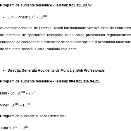
Program de audiențe telefonice
-
Telefon: 021.311.80.47
00
00
Luni - Vineri: 10
- 12
Audiențele acordate de Direcția Relații Internaționale vizează exclusiv furnizarea
de informații de specialitate referitoare la aplicarea prevederilor regulamentelor
europene de coordonare a sistemelor de securitate socială și acordurilor bilaterale
de securitate socială la care România este parte.
Direcția Generală Accidente de Muncă și Boli Profesionale
Program de audiențe telefonice - Telefon: 004.021.316.94.21
00
00
Luni - Joi: 10
– 16
00
00
Vineri: 10
– 13
Program de audiențe la sediul instituției:
00
00
Luni: 10
– 13