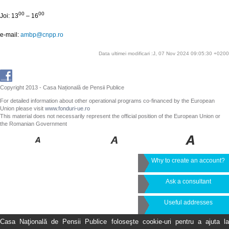
00
00
Joi: 13
– 16
e-mail:
ambp@cnpp.ro
Data ultimei modificari :J, 07 Nov 2024 09:05:30 +0200
Copyright 2013 - Casa Națională de Pensii Publice
For detailed information about other operational programs co-financed by the European
Union please visit
www.fonduri-ue.ro
This material does not necessarily represent the official position of the European Union or
the Romanian Government
Why to create an account?
Ask a consultant
Useful addresses
Casa Naţională de Pensii Publice foloseşte cookie-uri pentru a ajuta la