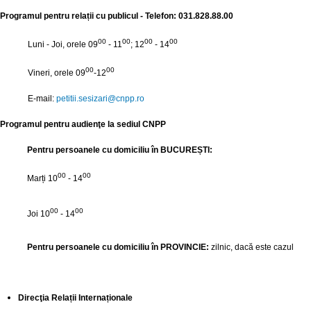
Programul pentru relații cu publicul - Telefon: 031.828.88.00
00
00
00
00
Luni - Joi, orele 09
- 11
; 12
- 14
00
00
Vineri, orele 09
-12
E-mail:
petitii.sesizari@
cnpp.ro
Programul pentru audienţe la sediul CNPP
Pentru persoanele cu domiciliu în BUCUREȘTI:
00
00
Marți
10
- 14
00
00
Joi 10
- 14
Pentru persoanele cu domiciliu în PROVINCIE:
zilnic, dacă este cazul
Direcţia Relații Internaționale