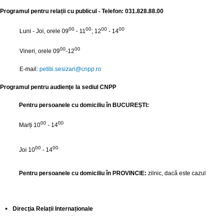
Programul pentru relații cu publicul - Telefon: 031.828.88.00
00
00
00
00
Luni - Joi, orele 09
- 11
; 12
- 14
00
00
Vineri, orele 09
-12
E-mail:
petitii.sesizari@
cnpp.ro
Programul pentru audienţe la sediul CNPP
Pentru persoanele cu domiciliu în BUCUREȘTI:
00
00
Marți
10
- 14
00
00
Joi 10
- 14
Pentru persoanele cu domiciliu în PROVINCIE:
zilnic, dacă este cazul
Direcţia Relații Internaționale