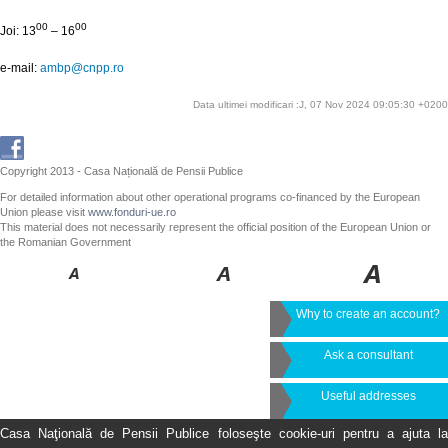
00
00
Joi: 13
– 16
e-mail:
ambp@cnpp.ro
Data ultimei modificari :J, 07 Nov 2024 09:05:30 +0200
Copyright 2013 - Casa Națională de Pensii Publice
For detailed information about other operational programs co-financed by the European
Union please visit
www.fonduri-ue.ro
This material does not necessarily represent the official position of the European Union or
the Romanian Government
Why to create an account?
Ask a consultant
Useful addresses
Casa Naţională de Pensii Publice foloseşte cookie-uri pentru a ajuta la