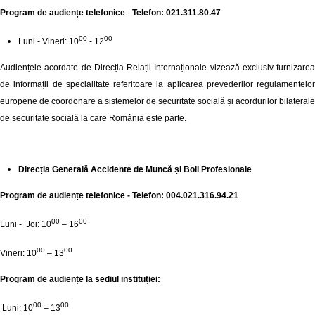
Program de audiențe telefonice
-
Telefon: 021.311.80.47
00
00
Luni - Vineri: 10
- 12
Audiențele acordate de Direcția Relații Internaționale vizează exclusiv furnizarea
de informații de specialitate referitoare la aplicarea prevederilor regulamentelor
europene de coordonare a sistemelor de securitate socială și acordurilor bilaterale
de securitate socială la care România este parte.
Direcția Generală Accidente de Muncă și Boli Profesionale
Program de audiențe telefonice - Telefon: 004.021.316.94.21
00
00
Luni - Joi: 10
– 16
00
00
Vineri: 10
– 13
Program de audiențe la sediul instituției:
00
00
Luni: 10
– 13