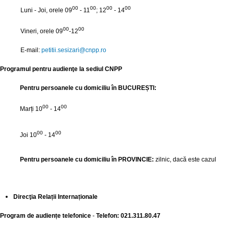
00
00
00
00
Luni - Joi, orele 09
- 11
; 12
- 14
00
00
Vineri, orele 09
-12
E-mail:
petitii.sesizari@
cnpp.ro
Programul pentru audienţe la sediul CNPP
Pentru persoanele cu domiciliu în BUCUREȘTI:
00
00
Marți
10
- 14
00
00
Joi 10
- 14
Pentru persoanele cu domiciliu în PROVINCIE:
zilnic, dacă este cazul
Direcţia Relații Internaționale
Program de audiențe telefonice
-
Telefon: 021.311.80.47