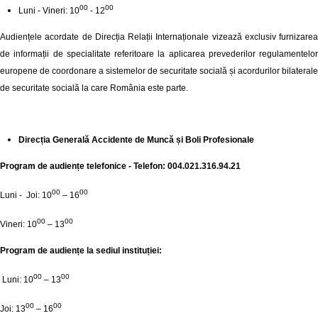
00
00
Luni - Vineri: 10
- 12
Audiențele acordate de Direcția Relații Internaționale vizează exclusiv furnizarea
de informații de specialitate referitoare la aplicarea prevederilor regulamentelor
europene de coordonare a sistemelor de securitate socială și acordurilor bilaterale
de securitate socială la care România este parte.
Direcția Generală Accidente de Muncă și Boli Profesionale
Program de audiențe telefonice - Telefon: 004.021.316.94.21
00
00
Luni - Joi: 10
– 16
00
00
Vineri: 10
– 13
Program de audiențe la sediul instituției:
00
00
Luni: 10
– 13
00
00
Joi: 13
– 16