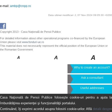
e-mail:
ambp@cnpp.ro
Data ultimei modificari :J, 07 Nov 2024 09:05:30 +0200
Copyright 2013 - Casa Națională de Pensii Publice
For detailed information about other operational programs co-financed by the European
Union please visit
www.fonduri-ue.ro
This material does not necessarily represent the official position of the European Union or
the Romanian Government
Why to create an account?
Ask a consultant
Useful addresses
Casa Naţională de Pensii Publice foloseşte cookie-uri pentru a ajuta la
îmbunătăţirea experienţei şi funcţionalităţii portalului.
Continuând, îţi exprimi acordul asupra folosirii cookie-urilor. Află
detalii despre