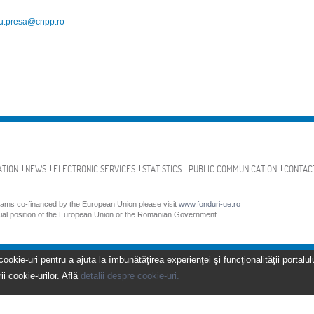
ou.presa@cnpp.ro
ATION
NEWS
ELECTRONIC SERVICES
STATISTICS
PUBLIC COMMUNICATION
CONTAC
grams co-financed by the European Union please visit
www.fonduri-ue.ro
icial position of the European Union or the Romanian Government
kie-uri pentru a ajuta la îmbunătăţirea experienţei şi funcţionalităţii portalulu
ii cookie-urilor. Află
detalii despre cookie-uri.