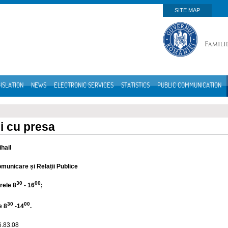
SITE MAP
ISLATION
NEWS
ELECTRONIC SERVICES
STATISTICS
PUBLIC COMMUNICATION
ii cu presa
hail
municare și Relații Publice
30
00
orele 8
- 16
;
30
00
e 8
-14
.
6.83.08