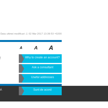
Data ultimei modificari :J, 02 Mar 2017 13:39:53 +0200
Why to create an account?
T
Ask a consultant
Useful addresses
i.
Sunt de acord