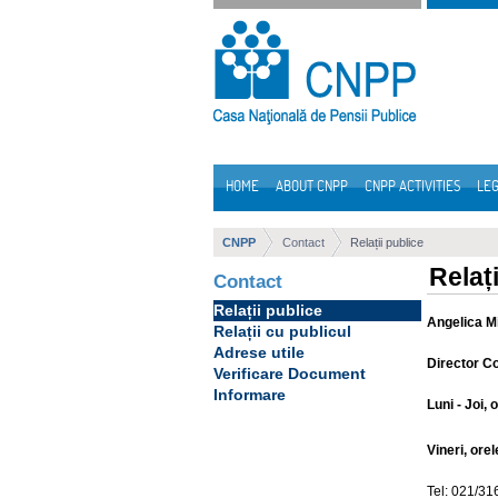
Skip to Content
HOME
ABOUT CNPP
CNPP ACTIVITIES
LEG
Navigation
CNPP
Contact
Relații publice
Relaț
Contact
Relații publice
Angelica Mi
Relații cu publicul
Adrese utile
Director Co
Verificare Document
Informare
Luni - Joi, 
Vineri, orel
Tel: 021/31