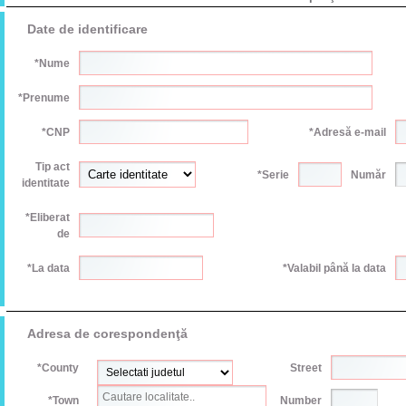
Date de identificare
*Nume
*Prenume
*CNP
*Adresă e-mail
Tip act
*Serie
Număr
identitate
*Eliberat
de
*La data
*Valabil până la data
Adresa de corespondenţă
*County
Street
*Town
Number