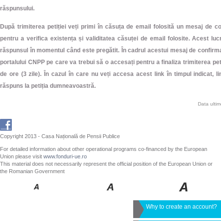
răspunsului.
După trimiterea petiției veți primi în căsuța de email folosită un mesaj de 
pentru a verifica existența și validitatea căsuței de email folosite. Acest lu
răspunsul în momentul când este pregătit. În cadrul acestui mesaj de confirma
portalului CNPP pe care va trebui să o accesați pentru a finaliza trimiterea peti
de ore (3 zile). În cazul în care nu veți accesa acest link în timpul indicat, l
răspuns la petiția dumneavoastră.
Data ulti
Copyright 2013 - Casa Națională de Pensii Publice
For detailed information about other operational programs co-financed by the European
Union please visit
www.fonduri-ue.ro
This material does not necessarily represent the official position of the European Union or
the Romanian Government
Why to create an account?