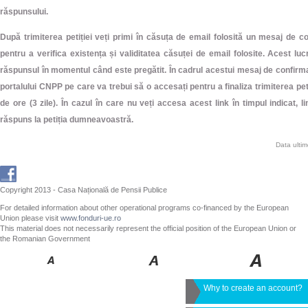
răspunsului.
După trimiterea petiției veți primi în căsuța de email folosită un mesaj de 
pentru a verifica existența și validitatea căsuței de email folosite. Acest lu
răspunsul în momentul când este pregătit. În cadrul acestui mesaj de confirma
portalului CNPP pe care va trebui să o accesați pentru a finaliza trimiterea peti
de ore (3 zile). În cazul în care nu veți accesa acest link în timpul indicat, l
răspuns la petiția dumneavoastră.
Data ulti
Copyright 2013 - Casa Națională de Pensii Publice
For detailed information about other operational programs co-financed by the European
Union please visit
www.fonduri-ue.ro
This material does not necessarily represent the official position of the European Union or
the Romanian Government
Why to create an account?