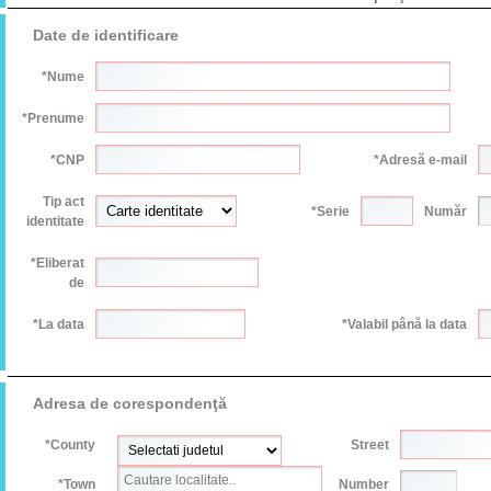
Date de identificare
*Nume
*Prenume
*CNP
*Adresă e-mail
Tip act
*Serie
Număr
identitate
*Eliberat
de
*La data
*Valabil până la data
Adresa de corespondenţă
*County
Street
*Town
Number