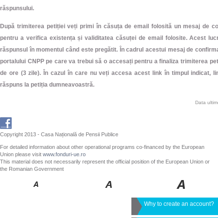
răspunsului.
După trimiterea petiției veți primi în căsuța de email folosită un mesaj de 
pentru a verifica existența și validitatea căsuței de email folosite. Acest lu
răspunsul în momentul când este pregătit. În cadrul acestui mesaj de confirma
portalului CNPP pe care va trebui să o accesați pentru a finaliza trimiterea peti
de ore (3 zile). În cazul în care nu veți accesa acest link în timpul indicat, l
răspuns la petiția dumneavoastră.
Data ulti
Copyright 2013 - Casa Națională de Pensii Publice
For detailed information about other operational programs co-financed by the European
Union please visit
www.fonduri-ue.ro
This material does not necessarily represent the official position of the European Union or
the Romanian Government
Why to create an account?