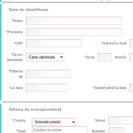
Date de identificare
*Nume
*Prenume
*CNP
*Adresă e-mail
Tip act
*Serie
Număr
identitate
*Eliberat
de
*La data
*Valabil până la data
Adresa de corespondenţă
*County
Street
*Town
Number