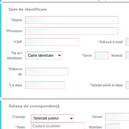
Date de identificare
*Nume
*Prenume
*CNP
*Adresă e-mail
Tip act
*Serie
Număr
identitate
*Eliberat
de
*La data
*Valabil până la data
Adresa de corespondenţă
*County
Street
*Town
Number