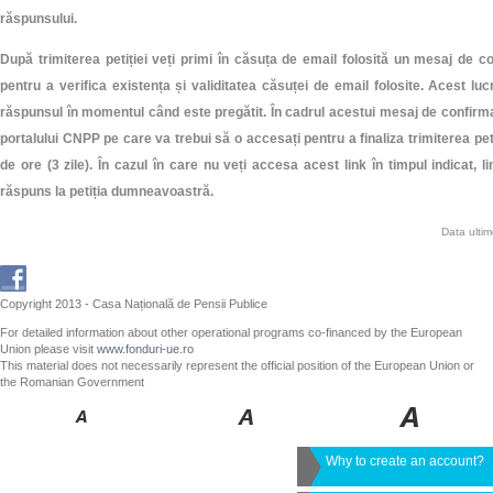
răspunsului.
După trimiterea petiției veți primi în căsuța de email folosită un mesaj de 
pentru a verifica existența și validitatea căsuței de email folosite. Acest lu
răspunsul în momentul când este pregătit. În cadrul acestui mesaj de confirma
portalului CNPP pe care va trebui să o accesați pentru a finaliza trimiterea peti
de ore (3 zile). În cazul în care nu veți accesa acest link în timpul indicat, l
răspuns la petiția dumneavoastră.
Data ulti
Copyright 2013 - Casa Națională de Pensii Publice
For detailed information about other operational programs co-financed by the European
Union please visit
www.fonduri-ue.ro
This material does not necessarily represent the official position of the European Union or
the Romanian Government
Why to create an account?