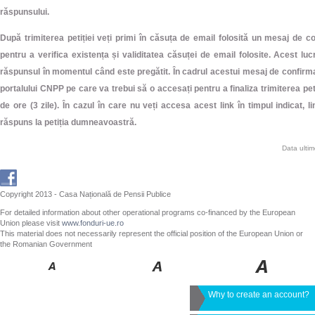
răspunsului.
După trimiterea petiției veți primi în căsuța de email folosită un mesaj de 
pentru a verifica existența și validitatea căsuței de email folosite. Acest lu
răspunsul în momentul când este pregătit. În cadrul acestui mesaj de confirma
portalului CNPP pe care va trebui să o accesați pentru a finaliza trimiterea peti
de ore (3 zile). În cazul în care nu veți accesa acest link în timpul indicat, l
răspuns la petiția dumneavoastră.
Data ulti
Copyright 2013 - Casa Națională de Pensii Publice
For detailed information about other operational programs co-financed by the European
Union please visit
www.fonduri-ue.ro
This material does not necessarily represent the official position of the European Union or
the Romanian Government
Why to create an account?