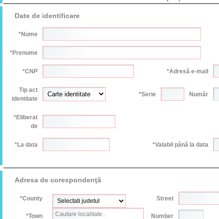
Date de identificare
*Nume
*Prenume
*CNP
*Adresă e-mail
Tip act
*Serie
Număr
identitate
*Eliberat
de
*La data
*Valabil până la data
Adresa de corespondenţă
*County
Street
*Town
Number