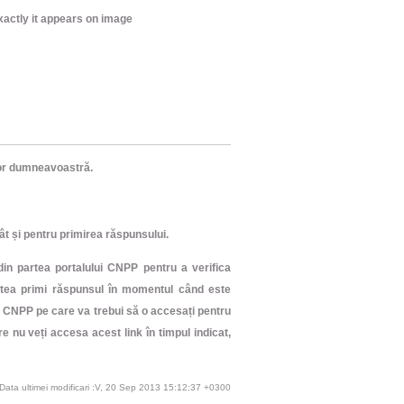
exactly it appears on image
ilor dumneavoastră.
ât și pentru primirea răspunsului.
din partea portalului CNPP pentru a verifica
putea primi răspunsul în momentul când este
ui CNPP pe care va trebui să o accesați pentru
are nu veți accesa acest link în timpul indicat,
Data ultimei modificari :V, 20 Sep 2013 15:12:37 +0300