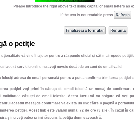
Please introduce the right above text using capital or small letters as 
If the text is not readable press
ă o petiție
cționalitate vă vine în ajutor pentru a răspunde oficial și cât mai repede petiți
losi acest serviciu online nu aveți nevoie decât de un cont de email valid.
ă folosiți adresa de email personală pentru a putea confirma trimiterea petiției c
terea petiției veți primi în căsuța de email folosită un mesaj de confirmare 
și validitatea căsuței de email folosite. Acest lucru vă va asigura că veți 
n cadrul acestui mesaj de confirmare va exista un link către o pagină a portalul
trimiterea petiției. Acest link este valabil numai 72 de ore (3 zile). În cazul în c
xpira și nu veți putea primi răspuns la petiția dumneavoastră.