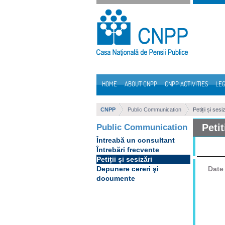
Skip to Content
HOME
ABOUT CNPP
CNPP ACTIVITIES
LEG
Navigation
CNPP
Public Communication
Petiții și sesi
Petit
Public Communication
Întreabă un consultant
Întrebări frecvente
Petiții și sesizări
Depunere cereri şi
Date 
documente