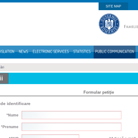
SITE MAP
ISLATION
NEWS
ELECTRONIC SERVICES
STATISTICS
PUBLIC COMMUNICATION
zări
ii
Formular petiţie
de identificare
*Nume
*Prenume