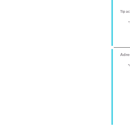
Tip ac
*
Adre
*