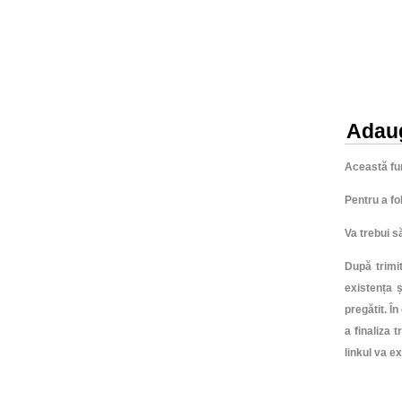
Adaug
Această fun
Pentru a fo
Va trebui s
După trimi
existența 
pregătit. Î
a finaliza 
linkul va e