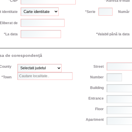
*CNP
*Adresă e-mail
t identitate
*Serie
Număr
Eliberat de
*La data
*Valabil până la data
sa de corespondenţă
County
Street
*Town
Number
Building
Entrance
Floor
Apartment