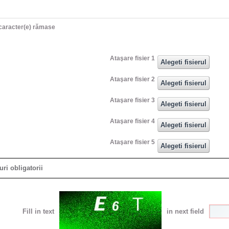
caracter(e) rămase
Ataşare fisier 1
Ataşare fisier 2
Ataşare fisier 3
Ataşare fisier 4
Ataşare fisier 5
ri obligatorii
Fill in text
in next field