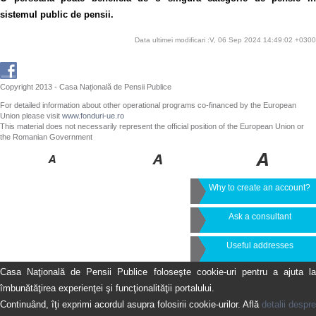
sistemul public de pensii.
Data ultimei modificari :V, 06 Sep 2024 14:49:02 +0300
Copyright 2013 - Casa Națională de Pensii Publice
For detailed information about other operational programs co-financed by the European
Union please visit
www.fonduri-ue.ro
This material does not necessarily represent the official position of the European Union or
the Romanian Government
Why to create an account?
Ask a consultant
Useful addresses
Casa Naţională de Pensii Publice foloseşte cookie-uri pentru a ajuta la
îmbunătăţirea experienţei şi funcţionalităţii portalului.
Continuând, îţi exprimi acordul asupra folosirii cookie-urilor. Află
detalii despre