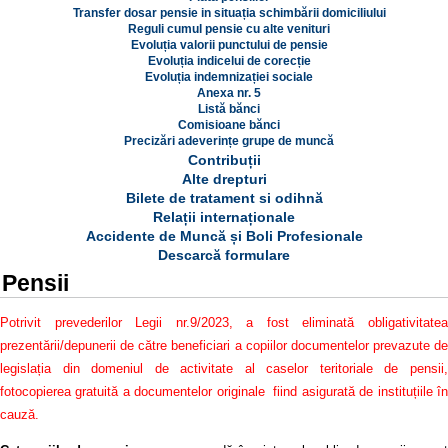
Transfer dosar pensie in situația schimbării domiciliului
Reguli cumul pensie cu alte venituri
Evoluția valorii punctului de pensie
Evoluția indicelui de corecție
Evoluția indemnizației sociale
Anexa nr. 5
Listă bănci
Comisioane bănci
Precizări adeverințe grupe de muncă
Contribuții
Alte drepturi
Bilete de tratament si odihnă
Relații internaționale
Accidente de Muncă și Boli Profesionale
Descarcă formulare
Pensii
Potrivit prevederilor Legii nr.9/2023, a fost eliminată obligativitatea
prezentării/depunerii de către beneficiari a copiilor documentelor prevazute de
legislația din domeniul de activitate al caselor teritoriale de pensii,
fotocopierea gratuită a documentelor originale fiind asigurată de instituțiile în
cauză.