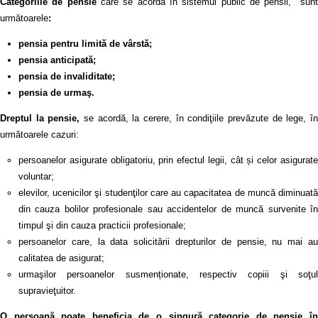
Categoriile de pensie
care se acordă în sistemul public de pensii, sunt
următoarele
:
pensia pentru limită de vârstă;
pensia anticipată;
pensia de invaliditate;
pensia de urmaş.
Dreptul la pensie,
se acordă, la cerere, în condiţiile prevăzute de lege, în
următoarele cazuri:
persoanelor asigurate obligatoriu, prin efectul legii, cât și celor asigurate
voluntar;
elevilor, ucenicilor şi studenţilor care au capacitatea de muncă diminuată
din cauza bolilor profesionale sau accidentelor de muncă survenite în
timpul şi din cauza practicii profesionale;
persoanelor care, la data solicitării drepturilor de pensie, nu mai au
calitatea de asigurat;
urmaşilor persoanelor susmenționate, respectiv copiii şi soţul
supravieţuitor.
O persoană poate beneficia de o singură categorie de pensie în