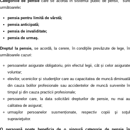
Categoriile de pensie
care se acordă în sistemul public de pensii, sunt
următoarele
:
pensia pentru limită de vârstă;
pensia anticipată;
pensia de invaliditate;
pensia de urmaş.
Dreptul la pensie,
se acordă, la cerere, în condiţiile prevăzute de lege, în
următoarele cazuri:
persoanelor asigurate obligatoriu, prin efectul legii, cât și celor asigurate
voluntar;
elevilor, ucenicilor şi studenţilor care au capacitatea de muncă diminuată
din cauza bolilor profesionale sau accidentelor de muncă survenite în
timpul şi din cauza practicii profesionale;
persoanelor care, la data solicitării drepturilor de pensie, nu mai au
calitatea de asigurat;
urmaşilor persoanelor susmenționate, respectiv copiii şi soţul
supravieţuitor.
O persoană poate beneficia de o singură categorie de pensie în