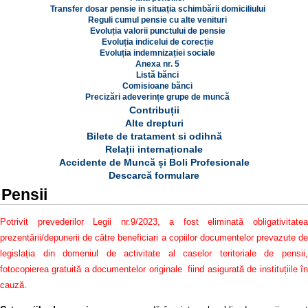
Transfer dosar pensie in situația schimbării domiciliului
Reguli cumul pensie cu alte venituri
Evoluția valorii punctului de pensie
Evoluția indicelui de corecție
Evoluția indemnizației sociale
Anexa nr. 5
Listă bănci
Comisioane bănci
Precizări adeverințe grupe de muncă
Contribuții
Alte drepturi
Bilete de tratament si odihnă
Relații internaționale
Accidente de Muncă și Boli Profesionale
Descarcă formulare
Pensii
Potrivit prevederilor Legii nr.9/2023, a fost eliminată obligativitatea
prezentării/depunerii de către beneficiari a copiilor documentelor prevazute de
legislația din domeniul de activitate al caselor teritoriale de pensii,
fotocopierea gratuită a documentelor originale fiind asigurată de instituțiile în
cauză.