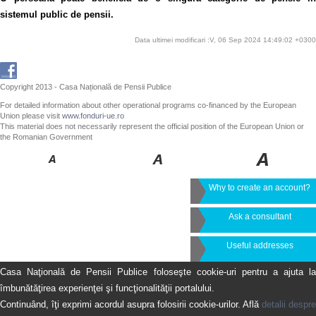
sistemul public de pensii.
Data ultimei modificari :V, 06 Sep 2024 14:49:02 +0300
Copyright 2013 - Casa Națională de Pensii Publice
For detailed information about other operational programs co-financed by the European
Union please visit
www.fonduri-ue.ro
This material does not necessarily represent the official position of the European Union or
the Romanian Government
Why to create an account?
Ask a consultant
Useful addresses
Casa Naţională de Pensii Publice foloseşte cookie-uri pentru a ajuta la
îmbunătăţirea experienţei şi funcţionalităţii portalului.
Continuând, îţi exprimi acordul asupra folosirii cookie-urilor. Află
detalii despre