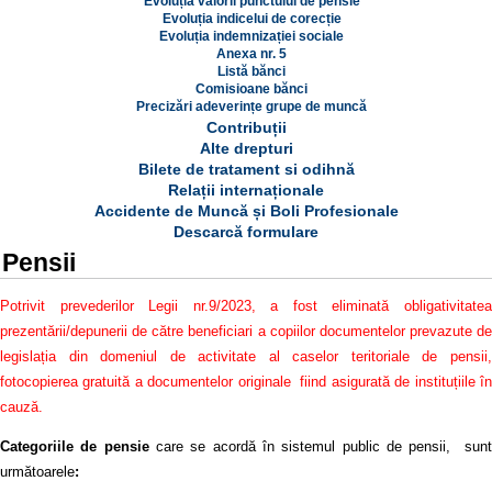
Evoluția valorii punctului de pensie
Evoluția indicelui de corecție
Evoluția indemnizației sociale
Anexa nr. 5
Listă bănci
Comisioane bănci
Precizări adeverințe grupe de muncă
Contribuții
Alte drepturi
Bilete de tratament si odihnă
Relații internaționale
Accidente de Muncă și Boli Profesionale
Descarcă formulare
Pensii
Potrivit prevederilor Legii nr.9/2023, a fost eliminată obligativitatea
prezentării/depunerii de către beneficiari a copiilor documentelor prevazute de
legislația din domeniul de activitate al caselor teritoriale de pensii,
fotocopierea gratuită a documentelor originale fiind asigurată de instituțiile în
cauză.
Categoriile de pensie
care se acordă în sistemul public de pensii, sunt
următoarele
: