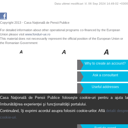
Data ultimei modificari :V, 06 Sep 2024 14:49:02 +0300
Copyright 2013 - Casa Națională de Pensii Publice
For detailed information about other operational programs co-financed by the European
Union please visit
www.fonduri-ue.ro
This material does not necessarily represent the official position of the European Union or
the Romanian Government
Why to create an account?
Ask a consultant
Useful addresses
Casa Naţională de Pensii Publice foloseşte cookie-uri pentru a ajuta la
îmbunătăţirea experienţei şi funcţionalităţii portalului.
Continuând, îţi exprimi acordul asupra folosirii cookie-urilor. Află
detalii despre
cookie-uri.