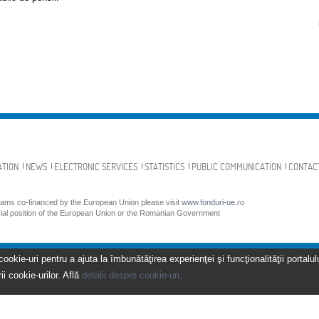
ATION
NEWS
ELECTRONIC SERVICES
STATISTICS
PUBLIC COMMUNICATION
CONTAC
grams co-financed by the European Union please visit
www.fonduri-ue.ro
icial position of the European Union or the Romanian Government
kie-uri pentru a ajuta la îmbunătăţirea experienţei şi funcţionalităţii portalulu
ii cookie-urilor. Află
detalii despre cookie-uri.