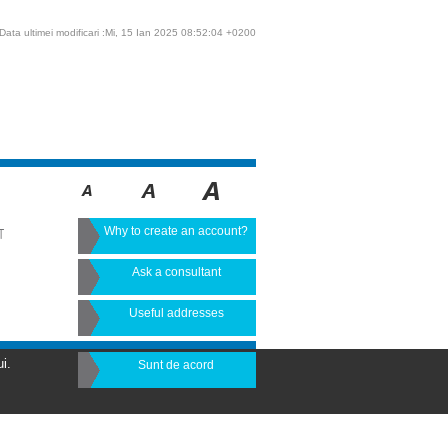
Data ultimei modificari :Mi, 15 Ian 2025 08:52:04 +0200
Why to create an account?
T
Ask a consultant
Useful addresses
i.
Sunt de acord