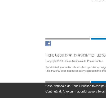
Navigation
HOME
ABOUT CNPP
CNPP ACTIVITIES
LEGISL
Copyright 2013 - Casa Națională de Pensii Publice
For detailed information about other operational pro
This material does not necessarily represent the off
Casa Naţională de Pensii Publice foloseşte coo
Continuând, îţi exprimi acordul asupra folosir