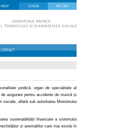
HELP
LOGIN
RO
EN
CONTACT
nalitate juridică, organ de specialitate al
ul de asigurare pentru accidente de muncă și
i sociale, aflată sub autoritatea Ministerului
rea sustenabilității financiare a sistemului
 inechităților și anomaliilor care mai există în