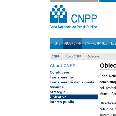
Skip to Content
HOME
ABOUT CNPP
CNPP ACTIVITIES
LEG
Navigation
CNPP
About CNPP
Obiective
Obiec
About CNPP
Conducere
Casa Națio
Transparență
administra
Transparență decizională
Misiune
boli profes
Strategie
Muncii, Fami
Obiective
Interes public
Obiectivele
public de p
sistemul pu