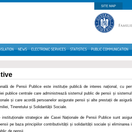
SITE MAP
ISLATION
NEWS
ELECTRONIC SERVICES
STATISTICS
PUBLIC COMMUNICATION
tive
nală de Pensii Publice este instituție publică de interes național, cu perso
ției publice centrale care administrează sistemul public de pensii și sistem
ionale și care acordă persoanelor asigurate pensii și alte prestații de asigurăr
liei, Tineretului și Solidarității Sociale.
 instituționale strategice ale Casei Naționale de Pensii Publice sunt asigura
ensii pe baza principiilor contributivității și solidarității sociale și eliminarea
blic de pensii.