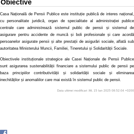
Obiective
Casa Națională de Pensii Publice este instituție publică de interes național,
cu personalitate juridică, organ de specialitate al administrației publice
centrale care administrează sistemul public de pensii și sistemul de
asigurare pentru accidente de muncă și boli profesionale și care acordă
persoanelor asigurate pensii și alte prestații de asigurări sociale, aflată sub
autoritatea Ministerului Muncii, Familiei, Tineretului și Solidarității Sociale.
Obiectivele instituționale strategice ale Casei Naționale de Pensii Publice
sunt asigurarea sustenabilității financiare a sistemului public de pensii pe
baza principiilor contributivității și solidarității sociale și eliminarea
inechităților și anomaliilor care mai există în sistemul public de pensii.
Data ultimei modificari :Mi, 15 Ian 2025 08:52:04 +0200