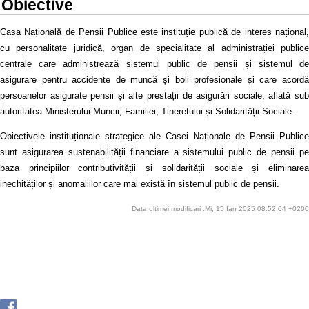
Obiective
Casa Națională de Pensii Publice este instituție publică de interes național,
cu personalitate juridică, organ de specialitate al administrației publice
centrale care administrează sistemul public de pensii și sistemul de
asigurare pentru accidente de muncă și boli profesionale și care acordă
persoanelor asigurate pensii și alte prestații de asigurări sociale, aflată sub
autoritatea Ministerului Muncii, Familiei, Tineretului și Solidarității Sociale.
Obiectivele instituționale strategice ale Casei Naționale de Pensii Publice
sunt asigurarea sustenabilității financiare a sistemului public de pensii pe
baza principiilor contributivității și solidarității sociale și eliminarea
inechităților și anomaliilor care mai există în sistemul public de pensii.
Data ultimei modificari :Mi, 15 Ian 2025 08:52:04 +0200